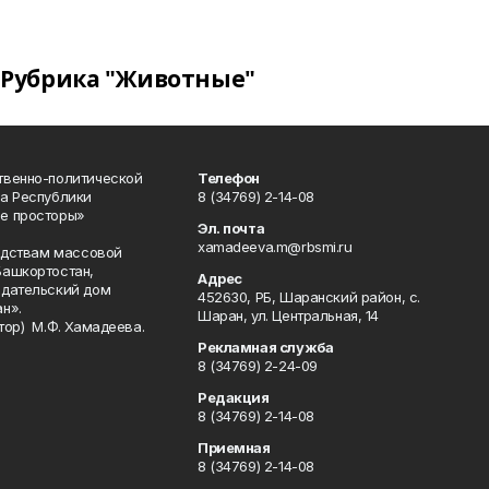
Рубрика "Животные"
твенно-политической
Телефон
а Республики
8 (34769) 2-14-08
е просторы»
Эл. почта
xamadeeva.m@rbsmi.ru
редствам массовой
Башкортостан,
Адрес
здательский дом
452630, РБ, Шаранский район, с.
н».
Шаран, ул. Центральная, 14
тор) М.Ф. Хамадеева.
Рекламная служба
8 (34769) 2-24-09
Редакция
8 (34769) 2-14-08
Приемная
8 (34769) 2-14-08