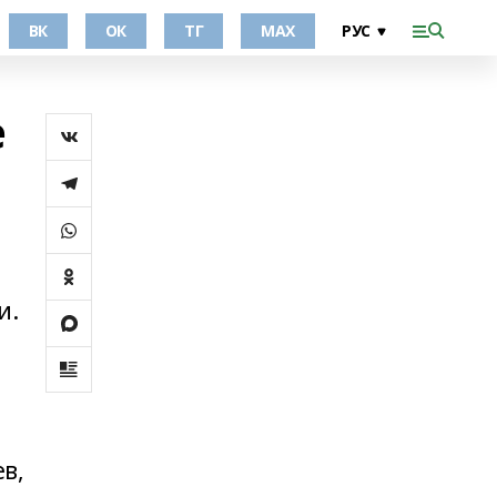
ВК
ОК
ТГ
МАХ
е
и.
в,