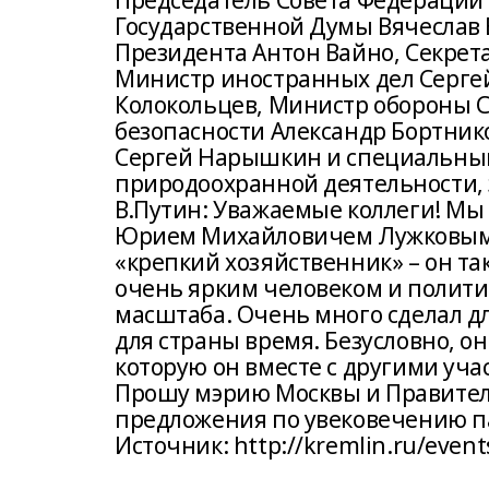
Председатель Совета Федерации
Государственной Думы Вячеслав
Президента Антон Вайно, Секрет
Министр иностранных дел Серге
Колокольцев, Министр обороны 
безопасности Александр Бортник
Сергей Нарышкин и специальный
природоохранной деятельности, 
В.Путин: Уважаемые коллеги! Мы
Юрием Михайловичем Лужковым. К
«крепкий хозяйственник» – он так
очень ярким человеком и полит
масштаба. Очень много сделал дл
для страны время. Безусловно, он
которую он вместе с другими уча
Прошу мэрию Москвы и Правител
предложения по увековечению 
Источник: http://kremlin.ru/even