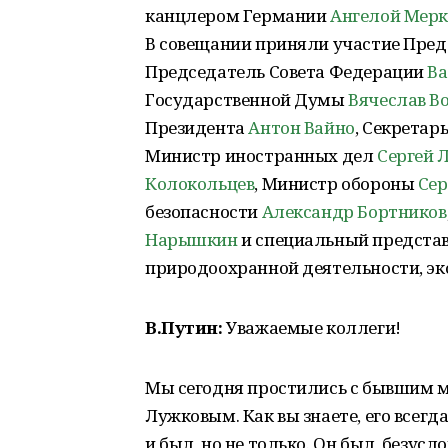
канцлером Германии
Ангелой Мерк
В совещании приняли участие Пре
Председатель Совета Федерации
Ва
Государственной Думы
Вячеслав В
Президента
Антон Вайно
, Секретар
Министр иностранных дел
Сергей 
Колокольцев
, Министр обороны
Сер
безопасности
Александр Бортников
Нарышкин
и специальный представ
природоохранной деятельности, эк
В.Путин:
Уважаемые коллеги!
Мы сегодня простились с бывшим
Лужковым. Как вы знаете, его всегд
и был, но не только. Он был, безус