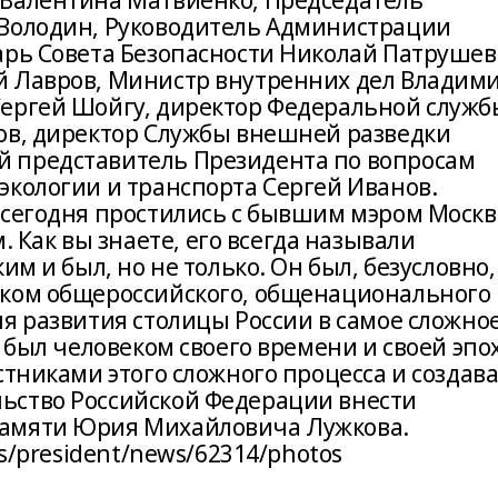
 Валентина Матвиенко, Председатель
 Володин, Руководитель Администрации
арь Совета Безопасности Николай Патрушев
й Лавров, Министр внутренних дел Владим
Сергей Шойгу, директор Федеральной служб
ов, директор Службы внешней разведки
 представитель Президента по вопросам
экологии и транспорта Сергей Иванов.
 сегодня простились с бывшим мэром Моск
ак вы знаете, его всегда называли
им и был, но не только. Он был, безусловно,
иком общероссийского, общенационального
я развития столицы России в самое сложно
 был человеком своего времени и своей эпо
стниками этого сложного процесса и создава
ьство Российской Федерации внести
памяти Юрия Михайловича Лужкова.
ts/president/news/62314/photos