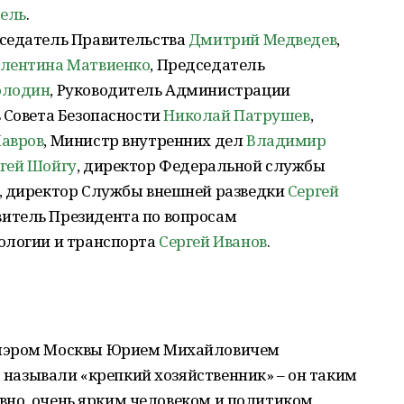
ель
.
дседатель Правительства
Дмитрий Медведев
,
лентина Матвиенко
, Председатель
олодин
, Руководитель Администрации
ь Совета Безопасности
Николай Патрушев
,
Лавров
, Министр внутренних дел
Владимир
гей Шойгу
, директор Федеральной службы
, директор Службы внешней разведки
Сергей
итель Президента по вопросам
ологии и транспорта
Сергей Иванов
.
 мэром Москвы Юрием Михайловичем
а называли «крепкий хозяйственник» – он таким
ловно, очень ярким человеком и политиком