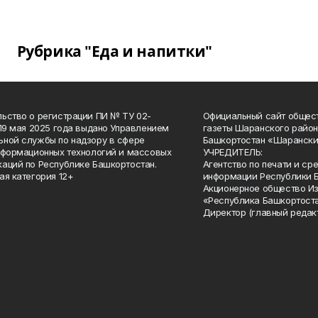
Рубрика "Еда и напитки"
ьство о регистрации ПИ № ТУ 02-
Официальный сайт общес
 19 мая 2025 года выдано Управлением
газеты Шаранского район
ной службы по надзору в сфере
Башкортостан «Шарански
нформационных технологий и массовых
УЧРЕДИТЕЛЬ:
аций по Республике Башкортостан.
Агентство по печати и с
ая категория 12+
информации Республики 
Акционерное общество И
«Республика Башкортоста
Директор (главный редак