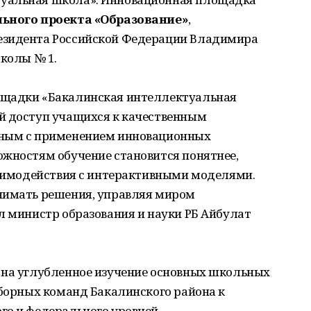
ьного проекта «Образование»
,
езидента Российской Федерации Владимира
школы № 1.
ощадки «Бакалинская интеллектуальная
й доступ учащихся к качественным
нным с применением инновационных
ожностям обучение становится понятнее,
взаимодействия с интерактивными моделями.
нимать решения, управляя миром
л министр образования и науки РБ Айбулат
 на углубленное изучение основных школьных
сборных команд Бакалинского района к
го и федерального уровней.