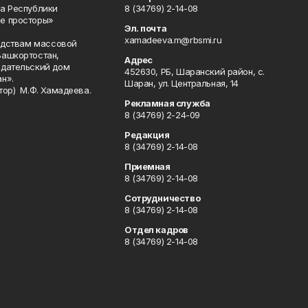
а Республики
8 (34769) 2-14-08
е просторы»
Эл. почта
xamadeeva.m@rbsmi.ru
редствам массовой
Башкортостан,
Адрес
здательский дом
452630, РБ, Шаранский район, с.
н».
Шаран, ул. Центральная, 14
тор) М.Ф. Хамадеева.
Рекламная служба
8 (34769) 2-24-09
Редакция
8 (34769) 2-14-08
Приемная
8 (34769) 2-14-08
Сотрудничество
8 (34769) 2-14-08
Отдел кадров
8 (34769) 2-14-08