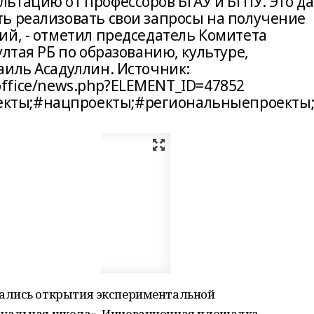
ьтацию от профессоров БГАУ и БГПУ. Это да
ь реализовать свои запросы на получение
ий, - отметил председатель Комитета
ултая РБ по образованию, культуре,
аиль Асадуллин. Источник:
s-office/news.php?ELEMENT_ID=47852
кты;#нацпроекты;#региональныепроекты;
ались открытия экспериментальной
уальная школа». Инновационная площадка