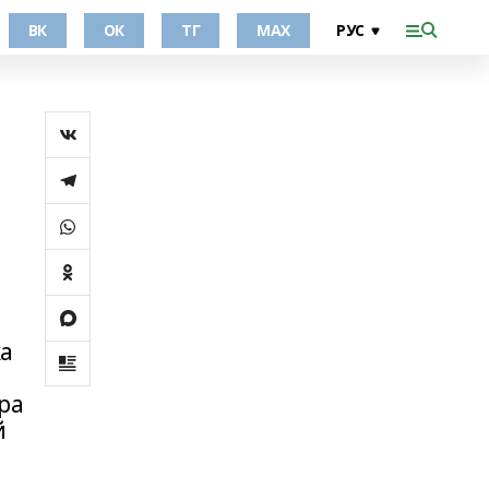
ВК
ОК
ТГ
МАХ
ка
ра
й