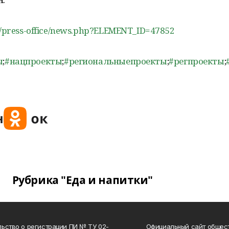
/ru/press-office/news.php?ELEMENT_ID=47852
ы
;
#нацпроекты
;
#региональныепроекты
;
#регпроекты
;
Рубрика "Еда и напитки"
ьство о регистрации ПИ № ТУ 02-
Официальный сайт общес