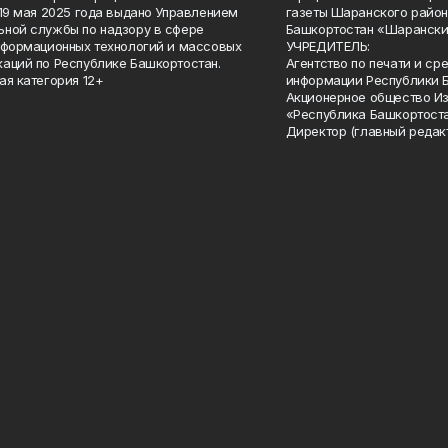
 19 мая 2025 года выдано Управлением
газеты Шаранского район
ной службы по надзору в сфере
Башкортостан «Шарански
нформационных технологий и массовых
УЧРЕДИТЕЛЬ:
аций по Республике Башкортостан.
Агентство по печати и с
ая категория 12+
информации Республики 
Акционерное общество И
«Республика Башкортоста
Директор (главный редак