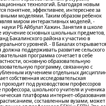
ационных технологий. Благодаря новым
ся понятнее, эффективнее, интереснее за
ивными моделями. Таким образом ребенок
вляя миром интерактивных моделей, -
 науки РБ Айбулат Хажин. Занятия в школе
е изучение основных школьных предметов,
анд Бакалинского района к участию в
рального уровней. - В Бакалах открываетс
я должна поддерживать развитие сельского
вательная программа сочетает в себе
частности, основную образовательную
азовательную программу, связанную с
глубленным изучением отдельных дисциплин
ает собственная исследовательская
а проходит под руководством профессоров
 профессора, школьного учителя и ученика
ническая платформа интернет-образования
с расписанием, составленным вузами, может