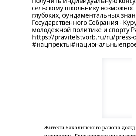
получить индивидуальную консул
сельскому школьнику возможност
глубоких, фундаментальных знан
Государственного Собрания - Кур
молодежной политике и спорту Р
https://pravitelstvorb.ru/ru/pres
#нацпректы#национальныепрое
Жители Бакалинского района дожд
площадки «Бакалинская интеллект