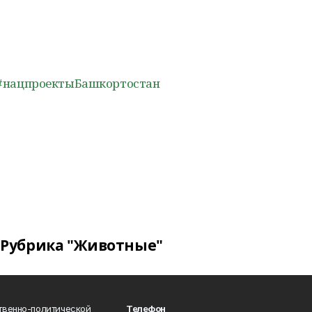
#нацпроектыБашкортостан
Рубрика "Животные"
твенно-политической
Телефон