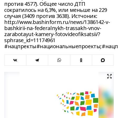
против 4577). Общее число ДТП
сократилось на 6,3%, или меньше на 229
случая (3409 против 3638). Истчоник:
http://www.bashinform.ru/news/1386142-v-
bashkirii-na-federalnykh-trassakh-vnov-
zarabotayut-kamery-fotovideofiksatsii/?
sphrase_id=11174961
#нацпректы#национальныепроекты;#нацп