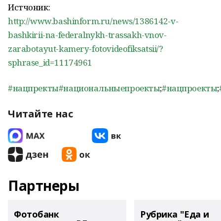
Истчоник:
http://www.bashinform.ru/news/1386142-v-
bashkirii-na-federalnykh-trassakh-vnov-
zarabotayut-kamery-fotovideofiksatsii/?
sphrase_id=11174961
#нацпректы
#национальныепроекты
;
#нацпроекты
;
Читайте нас
Партнеры
Фотобанк
Рубрика "Еда и