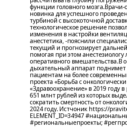
рассчитывать глубину погружения
функции головного мозга.Врачи-о
новинка для успешного проведен
турбиной с высокоточной достав
технологическое решение позвол
изменения в настройки вентиляц
анестетика, -пояснили специали
текущий и прогнозирует дальней
помогая при этом анестезиологу
оперативного вмешательства.В о
дыхательный аппарат поднимет
пациентам на более современны
проекта «Борьба с онкологическ
«Здравоохранение» в 2019 году в
651 млнт рублей из которых выде
сократить смертность от онкологи
2024 году. Истчоник https://pravit
ELEMENT_ID=34947 #национальн
#региональныепроекты; #регпр