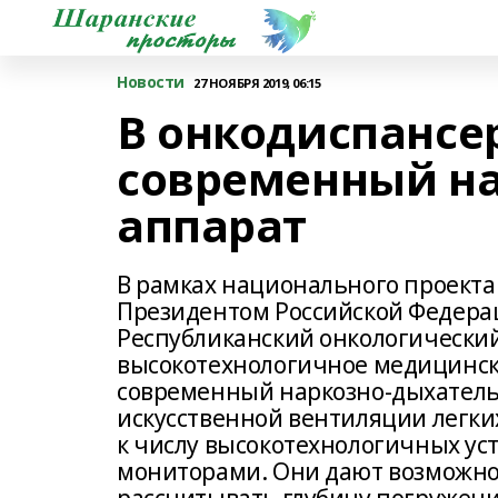
Новости
27 НОЯБРЯ 2019, 06:15
В онкодиспансе
современный н
аппарат
В рамках национального проект
Президентом Российской Федера
Республиканский онкологический
высокотехнологичное медицинско
современный наркозно-дыхател
искусственной вентиляции легки
к числу высокотехнологичных ус
мониторами. Они дают возможно