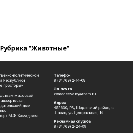
Рубрика "Животные"
твенно-политической
Телефон
а Республики
8 (34769) 2-14-08
е просторы»
Эл. почта
xamadeeva.m@rbsmi.ru
редствам массовой
Башкортостан,
Адрес
здательский дом
452630, РБ, Шаранский район, с.
н».
Шаран, ул. Центральная, 14
тор) М.Ф. Хамадеева.
Рекламная служба
8 (34769) 2-24-09