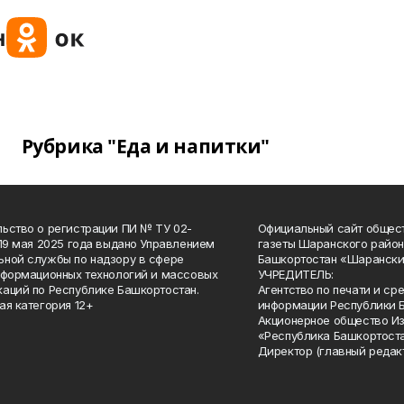
Рубрика "Еда и напитки"
ьство о регистрации ПИ № ТУ 02-
Официальный сайт общес
 19 мая 2025 года выдано Управлением
газеты Шаранского район
ной службы по надзору в сфере
Башкортостан «Шарански
нформационных технологий и массовых
УЧРЕДИТЕЛЬ:
аций по Республике Башкортостан.
Агентство по печати и с
ая категория 12+
информации Республики 
Акционерное общество И
«Республика Башкортоста
Директор (главный редак