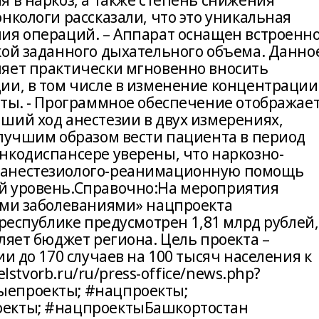
 в наркоз, а также степень снижения
нкологи рассказали, что это уникальная
ия операций. – Аппарат оснащен встроенн
кой заданного дыхательного объема. Данно
яет практически мгновенно вносить
ии, в том числе в изменение концентрации
сты. - Программное обеспечение отображае
ший ход анестезии в двух измерениях,
 лучшим образом вести пациента в период
нкодиспансере уверены, что наркозно-
 анестезиолого-реанимационную помощь
й уровень.Справочно:На мероприятия
ими заболеваниями» нацпроекта
 республике предусмотрен 1,81 млрд рублей,
ляет бюджет региона. Цель проекта –
и до 170 случаев на 100 тысяч населения к
elstvorb.ru/ru/press-office/news.php?
ыепроекты; #нацпроекты;
оекты; #нацпроектыБашкортостан