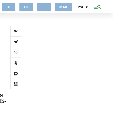
ВК
ОК
ТГ
МАХ
й
я
IS-