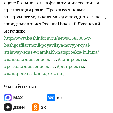
сцене Большого зала филармонии состоится
презентация рояля. Презентует новый
инструмент музыкант международного класса,
народный артист России Николай Луганский.
Источник:
http://www.bashinform.ru/news/1383006-v-
bashgosfilarmonii-poyavilsya-novyy-royal-
steinway-sons-v-ramkakh-natsproekta-kultura/
#национальныепроекты
;
#нацпроекты
;
#региональныепроекты
;
#регпроекты
;
#нацпроектыБашкортостан
;
Читайте нас