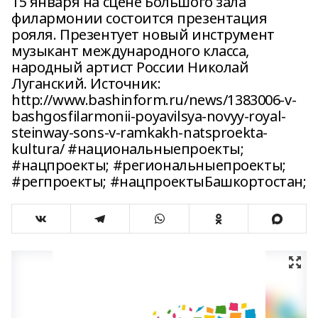
15 января на сцене Большого зала
филармонии состоится презентация
рояля. Презентует новый инструмент
музыкант международного класса,
народный артист России Николай
Луганский. Источник:
http://www.bashinform.ru/news/1383006-v-
bashgosfilarmonii-poyavilsya-novyy-royal-
steinway-sons-v-ramkakh-natsproekta-
kultura/ #национальныепроекты;
#нацпроекты; #региональныепроекты;
#регпроекты; #нацпроектыБашкортостан;