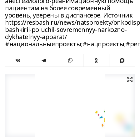
анестезиолого-реанимационную помощь
пациентам на более современный
уровень, уверены в диспансере. Источник
https://resbash.ru/news/natsproekty/onkodis
bashkirii-poluchil-sovremennyy-narkozno-
dykhatelnyy-apparat/
#национальныепроекты;#нацпроекты;#рег