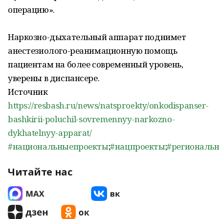
операцию».
Наркозно-дыхательный аппарат поднимет
анестезиолого-реанимационную помощь
пациентам на более современный уровень,
уверены в диспансере.
Источник
https://resbash.ru/news/natsproekty/onkodispanser-
bashkirii-poluchil-sovremennyy-narkozno-
dykhatelnyy-apparat/
#национальныепроекты
;
#нацпроекты
;
#региональ
Читайте нас