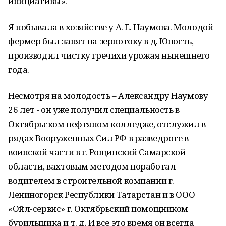
инициативы».
Я побывала в хозяйстве у А. Е. Наумова. Молодой
фермер был занят на зернотоку в д. Юность,
производил чистку гречихи урожая нынешнего
года.
Несмотря на молодость – Александру Наумову
26 лет - он уже получил специальность в
Октябрьском нефтяном колледже, отслужил в
рядах Вооруженных Сил РФ в разведроте в
воинской части в г. Рощинский Самарской
области, вахтовым методом поработал
водителем в строительной компании г.
Лениногорск Республики Татарстан и в ООО
«Ойл-сервис» г. Октябрьский помощником
бурильщика и т. д. И все это время он всегда