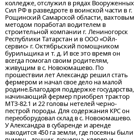
колледже, отслужил в рядах Вооруженных
Сил РФ в разведроте в воинской части в г.
Рощинский Самарской области, вахтовым
методом поработал водителем в
строительной компании г. Лениногорск
Республики Татарстан и в ООО «Ойл-
сервис» г. Октябрьский помощником
бурильщика и т. д. И все это время он
всегда помогал своим родителям,
живущим в с. Новоюмашево. По
прошествии лет Александр решил стать
фермером и начал свое дело на малой
родине.Благодаря поддержке государства,
начинающий фермер приобрел трактор
МТЗ-82.1 и 22 головы нетелей черно-
пестрой породы. Для содержания КРС он
переоборудовал склад в с. Новоюмашево.
У Александра в субаренде и аренде
находится 450 га земли, где посеяны были
ячмень, донник, люцерна, клевер и