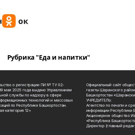
Рубрика "Еда и напитки"
ьство о регистрации ПИ № ТУ 02-
Официальный сайт общес
 19 мая 2025 года выдано Управлением
газеты Шаранского район
ной службы по надзору в сфере
Башкортостан «Шарански
нформационных технологий и массовых
УЧРЕДИТЕЛЬ:
аций по Республике Башкортостан.
Агентство по печати и с
ая категория 12+
информации Республики 
Акционерное общество И
«Республика Башкортоста
Директор (главный редак