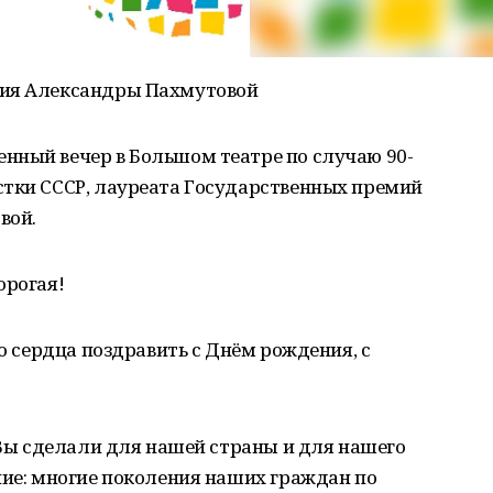
тия Александры Пахмутовой
нный вечер в Большом театре по случаю 90-
стки СССР, лауреата Государственных премий
вой.
орогая!
го сердца поздравить с Днём рождения, с
о Вы сделали для нашей страны и для нашего
ние: многие поколения наших граждан по