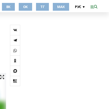
ВК
ОК
ТГ
МАХ