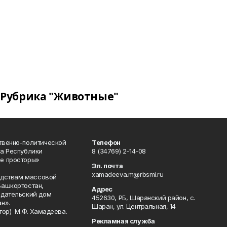
Рубрика "Животные"
твенно-политической
Телефон
а Республики
8 (34769) 2-14-08
е просторы»
Эл. почта
xamadeeva.m@rbsmi.ru
редствам массовой
Башкортостан,
Адрес
здательский дом
452630, РБ, Шаранский район, с.
н».
Шаран, ул. Центральная, 14
тор) М.Ф. Хамадеева.
Рекламная служба