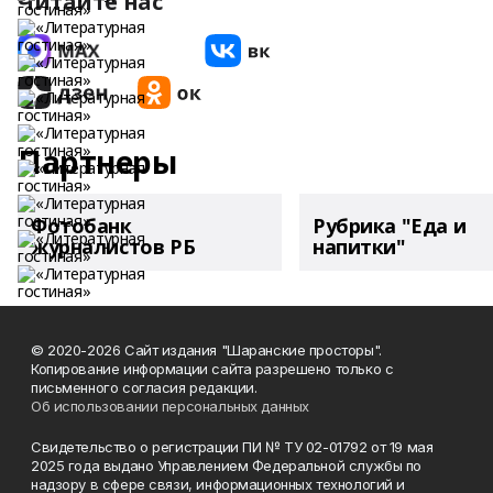
Читайте нас
Партнеры
Фотобанк
Рубрика "Еда и
журналистов РБ
напитки"
© 2020-2026 Сайт издания "Шаранские просторы".
Копирование информации сайта разрешено только с
письменного согласия редакции.
Об использовании персональных данных
Свидетельство о регистрации ПИ № ТУ 02-01792 от 19 мая
2025 года выдано Управлением Федеральной службы по
надзору в сфере связи, информационных технологий и