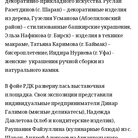
декоративно-прикладного искусства. Руслан
Разетдинов (с. Шаран) – декоративные изделия
из дерева, Гузелия Усманова (Абзелиловский
район) – стилизованные башкирские украшения,
Эльза Нафикова (г. Бирск) – изделия в технике
макраме, Татьяна Каримова (г. Баймак) –
бисероплетение, Индира Нуриева (г. Уфа) -
женские украшения ручной сборки из
натурального камня.
В фойе РДК развернулась выставочная
площадка. Свои экспозиции представили
индивидуальные предприниматели Динар
Галимов (мясные деликатесы), Надежда
Давлетова (хлеб и кондитерские изделия),
Раушания Файзуллина (кулинарные блюда) из с.
Шаран. Андрей Алексеев из Архангельского