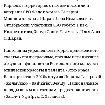
Кариева. «Территорию ответов» посетили и
ветераны СВО Федот Асмеев, Валерий
Миннигалиев из с. Шаран, Лена Исхакова из г.
Октябрьский, участники СВО Роберт Т. из с.
Нижнезаитово, Зинур С. из с. Чалмалы, Илья А. из
с. Шаран.
Настоящим украшением «Территории женского
счастья» стали красивые, статные и грациозные
девушки – финалистки Регионального конкурса
этнической красоты и таланта «Этно Краса
Башкортостана-2026» (студия Линары Тагировой
«Хылыукай» - Bashkirian Beauty). Национальные
наряды юным красавицам предоставило ателье
«Sarbi» г. Уфа (рук. С. Хасанова).