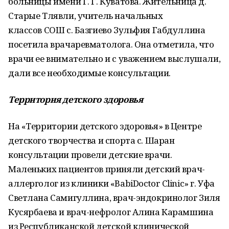
больницы имени Г. Г. Куватова. Жительница д.
Старые Тлявли, учитель начальных
классов СОШ с. Базгиево Зульфия Габдуллина
посетила врачаревматолога. Она отметила, что
врачи ее внимательно и с уважением выслушали,
дали все необходимые консультации.
Территория детского здоровья
На «Территории детского здоровья» в Центре
детского творчества и спорта с. Шаран
консультации провели детские врачи.
Маленьких пациентов приняли детский врач-
аллерголог из клиники «ВabiDoctor Clinic» г. Уфа
Светлана Самигуллина, врач-эндокринолог Зиля
Кусярбаева и врач-нефролог Алина Карамшина
из Республиканской детской клинической