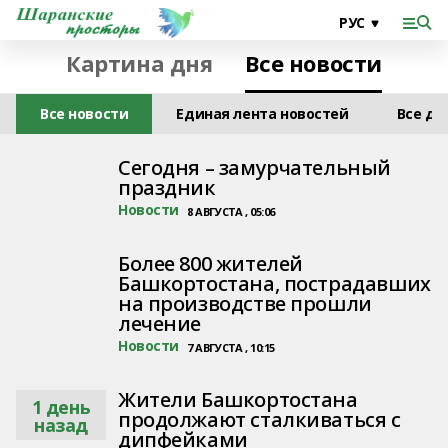
Картина дня
Все новости
Все новости
Единая лента новостей
Все дл
Сегодня – замурчательный
праздник
Новости
8 АВГУСТА , 05:06
Более 800 жителей
Башкортостана, пострадавших
на производстве прошли
лечение
Новости
7 АВГУСТА , 10:15
Жители Башкортостана
1 день
продолжают сталкиваться с
назад
дипфейками