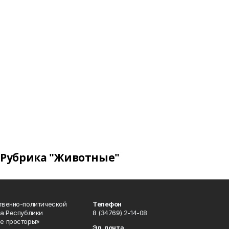
Рубрика "Животные"
твенно-политической
Телефон
а Республики
8 (34769) 2-14-08
е просторы»
Эл. почта