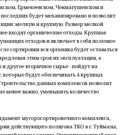
кском, Ермекеевском, Чекмагушевском и
последних будет механизировано и позволит
акции: мелкую и крупную. Размер мелкой
в нее входят органические отходы. Крупная
упающих отходов и включает в себя полезное
сле сортировки вся органика будет оставаться
продлевая этим срок их эксплуатации, а
 и другое вторичное сырье - пойдут на
, которые будут обеспечивать 4 крупных
Строительство данных комплексов позволит
 не менее важно, уменьшить количество
ндамент мусоросортировочного комплекса,
рии действующего полигона ТКО в г. Туймазы,
еский каркас здания. Ориентировочный срок