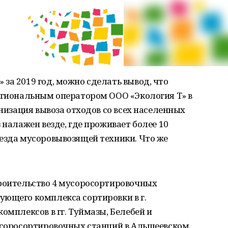
за 2019 год, можно сделать вывод, что
региональным оператором ООО «Экология Т» в
анизация вывоза отходов со всех населенных
 налажен везде, где проживает более 10
езда мусоровывозящей техники. Что же
троительство 4 мусоросортировочных
ующего комплекса сортировки в г.
омплексов в гг. Туймазы, Белебей и
усоросортировочных станций в Альшеевском,