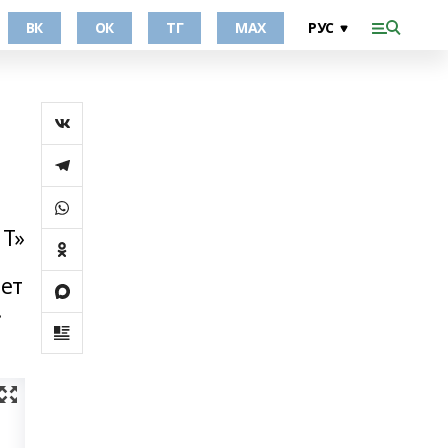
ВК
ОК
ТГ
МАХ
 Т»
ает
.