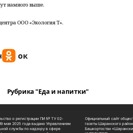
нут намного выше.
центра ООО «Экология Т».
Рубрика "Еда и напитки"
ьство о регистрации ПИ № ТУ 02-
Официальный сайт общес
 19 мая 2025 года выдано Управлением
газеты Шаранского район
ной службы по надзору в сфере
Башкортостан «Шарански