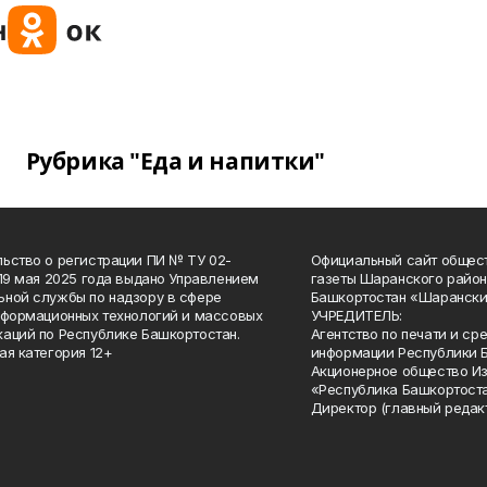
Рубрика "Еда и напитки"
ьство о регистрации ПИ № ТУ 02-
Официальный сайт общес
 19 мая 2025 года выдано Управлением
газеты Шаранского район
ной службы по надзору в сфере
Башкортостан «Шарански
нформационных технологий и массовых
УЧРЕДИТЕЛЬ:
аций по Республике Башкортостан.
Агентство по печати и с
ая категория 12+
информации Республики 
Акционерное общество И
«Республика Башкортоста
Директор (главный редак