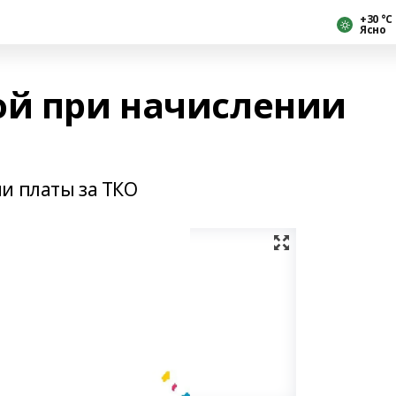
+30 °С
Ясно
ой при начислении
и платы за ТКО