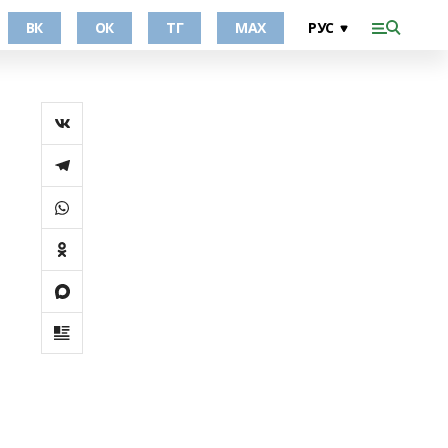
ВК
ОК
ТГ
МАХ