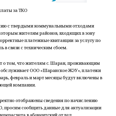
платы за ТКО
ению с твердыми коммунальными отходами
которым жителям районов, входящих в зону
корректные платежные квитанции за услугу по
ь в связи с техническим сбоем.
т о том, что жителям с. Шаран, проживающим
е обслуживает ООО «Шаранское ЖЭУ», платежи
нварь, февраль и март месяцы будут включены в
яющей компании.
ректно отображены сведения по начислению
КО, просим сообщить данные для актуализации
перерасчета в абонентский отдел