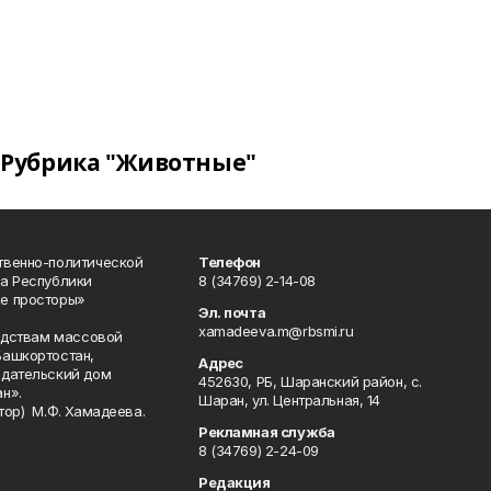
Рубрика "Животные"
твенно-политической
Телефон
а Республики
8 (34769) 2-14-08
е просторы»
Эл. почта
xamadeeva.m@rbsmi.ru
редствам массовой
Башкортостан,
Адрес
здательский дом
452630, РБ, Шаранский район, с.
н».
Шаран, ул. Центральная, 14
тор) М.Ф. Хамадеева.
Рекламная служба
8 (34769) 2-24-09
Редакция