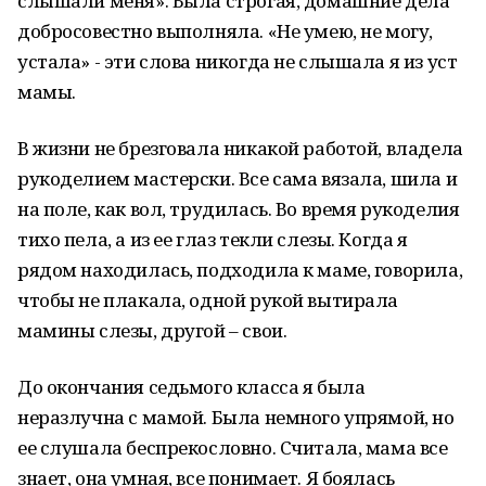
слышали меня». Была строгая, домашние дела
добросовестно выполняла. «Не умею, не могу,
устала» - эти слова никогда не слышала я из уст
мамы.
В жизни не брезговала никакой работой, владела
рукоделием мастерски. Все сама вязала, шила и
на поле, как вол, трудилась. Во время рукоделия
тихо пела, а из ее глаз текли слезы. Когда я
рядом находилась, подходила к маме, говорила,
чтобы не плакала, одной рукой вытирала
мамины слезы, другой – свои.
До окончания седьмого класса я была
неразлучна с мамой. Была немного упрямой, но
ее слушала беспрекословно. Считала, мама все
знает, она умная, все понимает. Я боялась