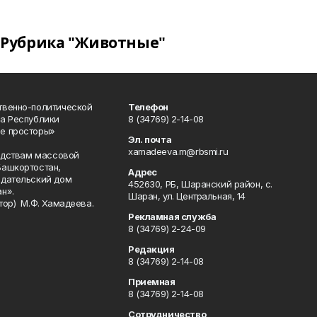
Рубрика "Животные"
твенно-политической
Телефон
а Республики
8 (34769) 2-14-08
е просторы»
Эл. почта
xamadeeva.m@rbsmi.ru
редствам массовой
Башкортостан,
Адрес
здательский дом
452630, РБ, Шаранский район, с.
н».
Шаран, ул. Центральная, 14
тор) М.Ф. Хамадеева.
Рекламная служба
8 (34769) 2-24-09
Редакция
8 (34769) 2-14-08
Приемная
8 (34769) 2-14-08
Сотрудничество