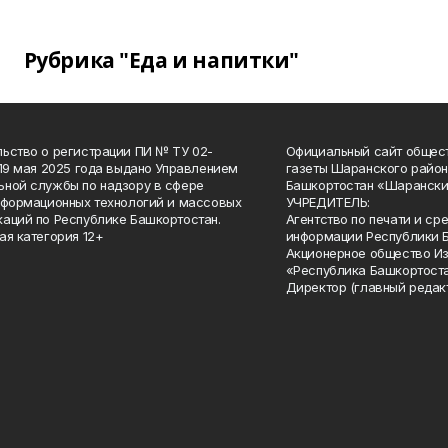
Рубрика "Еда и напитки"
ьство о регистрации ПИ № ТУ 02-
Официальный сайт общес
 19 мая 2025 года выдано Управлением
газеты Шаранского район
ной службы по надзору в сфере
Башкортостан «Шарански
нформационных технологий и массовых
УЧРЕДИТЕЛЬ:
аций по Республике Башкортостан.
Агентство по печати и с
ая категория 12+
информации Республики 
Акционерное общество И
«Республика Башкортоста
Директор (главный редак