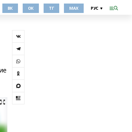
ВК
ОК
ТГ
МАХ
ние