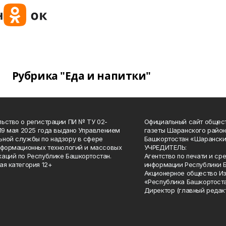
Рубрика "Еда и напитки"
ьство о регистрации ПИ № ТУ 02-
Официальный сайт общес
 19 мая 2025 года выдано Управлением
газеты Шаранского район
ной службы по надзору в сфере
Башкортостан «Шарански
нформационных технологий и массовых
УЧРЕДИТЕЛЬ:
аций по Республике Башкортостан.
Агентство по печати и с
ая категория 12+
информации Республики 
Акционерное общество И
«Республика Башкортоста
Директор (главный редак