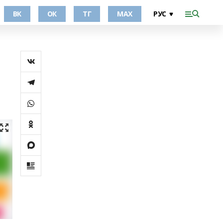
ВК
ОК
ТГ
МАХ