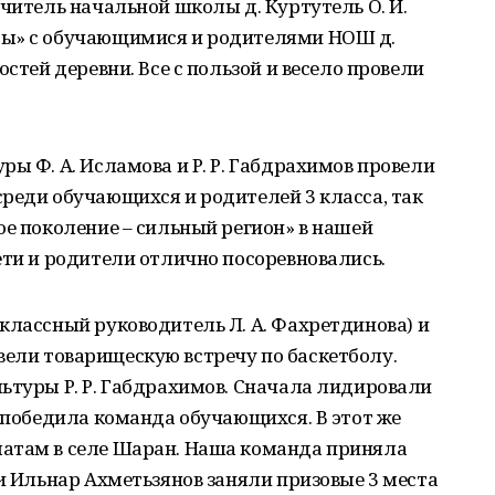
учитель начальной школы д. Куртутель О. И.
ты» с обучающимися и родителями НОШ д.
остей деревни. Все с пользой и весело провели
ры Ф. А. Исламова и Р. Р. Габдрахимов провели
реди обучающихся и родителей 3 класса, так
ое поколение – сильный регион» в нашей
ети и родители отлично посоревновались.
классный руководитель Л. А. Фахретдинова) и
провели товарищескую встречу по баскетболу.
ьтуры Р. Р. Габдрахимов. Сначала лидировали
, победила команда обучающихся. В этот же
атам в селе Шаран. Наша команда приняла
 и Ильнар Ахметьзянов заняли призовые 3 места