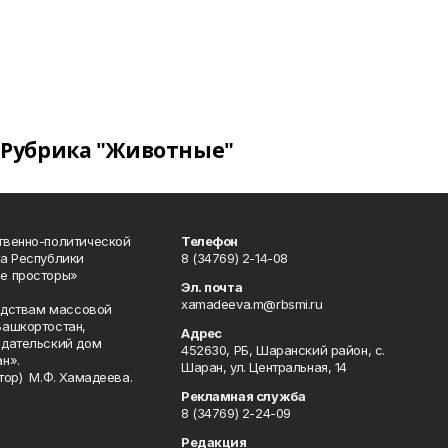
Рубрика "Животные"
твенно-политической
Телефон
а Республики
8 (34769) 2-14-08
е просторы»
Эл. почта
xamadeeva.m@rbsmi.ru
редствам массовой
Башкортостан,
Адрес
здательский дом
452630, РБ, Шаранский район, с.
н».
Шаран, ул. Центральная, 14
тор) М.Ф. Хамадеева.
Рекламная служба
8 (34769) 2-24-09
Редакция