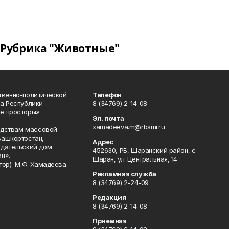
Рубрика "Животные"
твенно-политической
Телефон
а Республики
8 (34769) 2-14-08
е просторы»
Эл. почта
xamadeeva.m@rbsmi.ru
редствам массовой
Башкортостан,
Адрес
здательский дом
452630, РБ, Шаранский район, с.
н».
Шаран, ул. Центральная, 14
тор) М.Ф. Хамадеева.
Рекламная служба
8 (34769) 2-24-09
Редакция
8 (34769) 2-14-08
Приемная