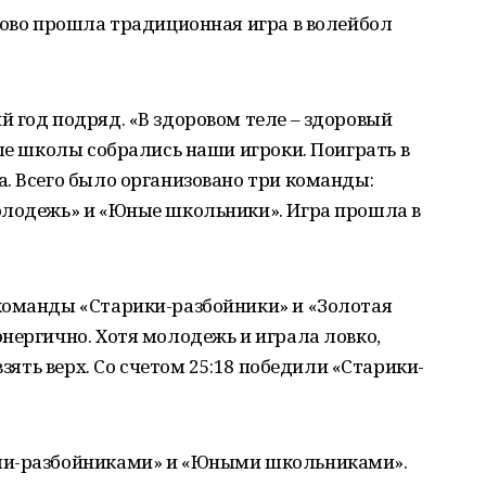
тово прошла традиционная игра в волейбол
 год подряд. «В здоровом теле – здоровый
але школы собрались наши игроки. Поиграть в
. Всего было организовано три команды:
олодежь» и «Юные школьники». Игра прошла в
команды «Старики-разбойники» и «Золотая
нергично. Хотя молодежь и играла ловко,
взять верх. Со счетом 25:18 победили «Старики-
ми-разбойниками» и «Юными школьниками».