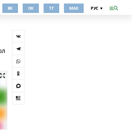
ВК
ОК
ТГ
МАХ
ол