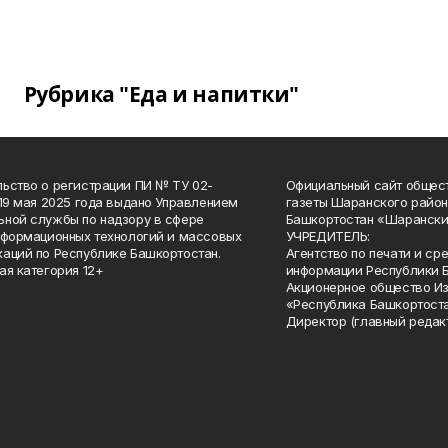
Рубрика "Еда и напитки"
ьство о регистрации ПИ № ТУ 02-
Официальный сайт общес
 19 мая 2025 года выдано Управлением
газеты Шаранского район
ной службы по надзору в сфере
Башкортостан «Шарански
нформационных технологий и массовых
УЧРЕДИТЕЛЬ:
аций по Республике Башкортостан.
Агентство по печати и с
ая категория 12+
информации Республики 
Акционерное общество И
«Республика Башкортоста
Директор (главный редак