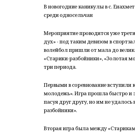
В новогодние каникулы в с. Енахме
среди односельчан
Мероприятие проводится уже третий
дух» - под таким девизом в спортз
волейбол пришли от мала до велика
«Старики-разбойники», «Золотая м
три периода.
Первыми в соревнование вступили 
молодежь». Игра прошла быстро и э
пасуя друг другу, но им не удалось 
разбойники».
Вторая игра была между «Старика