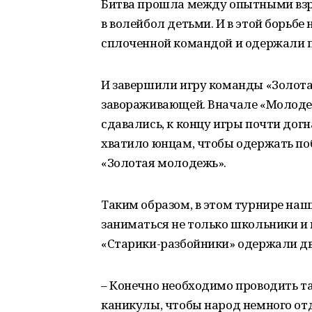
Битва прошла между опытными вз
в волейбол детьми. И в этой борьбе
сплоченной командой и одержали по
И завершили игру команды «Золот
завораживающей. Вначале «Молоде
сдавались, к концу игры почти догн
хватило юнцам, чтобы одержать поб
«Золотая молодежь».
Таким образом, в этом турнире наш
заниматься не только школьники и 
«Старики-разбойники» одержали д
– Конечно необходимо проводить та
каникулы, чтобы народ немного от