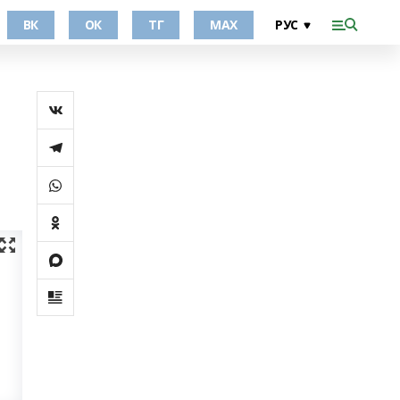
ВК
ОК
ТГ
МАХ