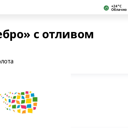
+24 °С
Облачно
ебро» с отливом
олота