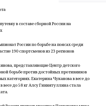
ота
путевку в составе сборной России на
ах
пионат России по борьбе на поясах среди
астие 190 спортсменов из 23 регионов
инова, представляющие Центр детского
порной борьбе против достойных противников
вых категориях. Екатерина Чуканова в весе до
 в весе до 58 кг Алсу Гиниятуллина стала
ата.
ой России примет участие в Первенстве мира,