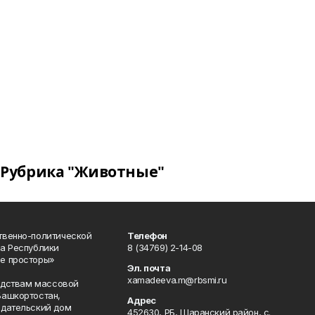
Рубрика "Животные"
твенно-политической
Телефон
а Республики
8 (34769) 2-14-08
е просторы»
Эл. почта
xamadeeva.m@rbsmi.ru
редствам массовой
Башкортостан,
Адрес
здательский дом
452630, РБ, Шаранский район, с.