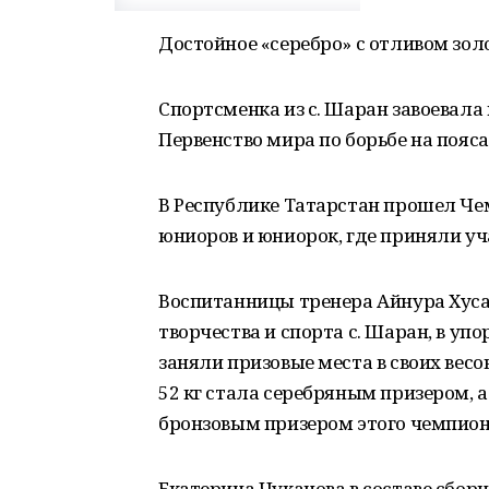
Достойное «серебро» с отливом зол
Спортсменка из с. Шаран завоевала 
Первенство мира по борьбе на пояс
В Республике Татарстан прошел Чем
юниоров и юниорок, где приняли уч
Воспитанницы тренера Айнура Хуса
творчества и спорта с. Шаран, в у
заняли призовые места в своих весо
52 кг стала серебряным призером, а
бронзовым призером этого чемпион
Екатерина Чуканова в составе сборн