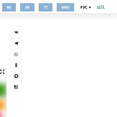
ВК
ОК
ТГ
МАХ