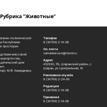
Рубрика "Животные"
твенно-политической
Телефон
а Республики
8 (34769) 2-14-08
е просторы»
Эл. почта
xamadeeva.m@rbsmi.ru
редствам массовой
Башкортостан,
Адрес
здательский дом
452630, РБ, Шаранский район, с.
н».
Шаран, ул. Центральная, 14
тор) М.Ф. Хамадеева.
Рекламная служба
8 (34769) 2-24-09
Редакция
8 (34769) 2-14-08
Приемная
8 (34769) 2-14-08