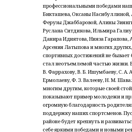
профессиональными победами наши
Бикташева, Оксаны Насибуллиной, 
Ферузы Джаббаровой, Алины Зиянги
Руслана Ситдикова, Ильмира Галиу
Данира Идиятова, Нияза Гарапова, 
Арсения Латыпова и многих других
спортивных достижений не бывает б
стал неотъемлемой частью жизни. 
В. Фаррахову, В. Б. Ишумбаеву, С. А. А
Ермолаеву, Ф. З. Валееву, Н. М. Шава
многим другим, которые своей сто
показывают пример молодежи и пр
огромную благодарность родителям
поддержку наших спортсменов. Пус
районе будет крепнуть и развиватьс
себе яркими победами и новыми рек