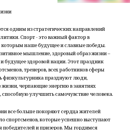
жизни
ются одним из стратегических направлений
литики. Спорт - это важный фактор в
а которым наше будущее и славные победы.
озитивное мышление, здоровый образ жизни –
с и будущее здоровой нации. Этот праздник
тсменов, тренеров, всех работников сферы
нь физкультурника празднуют люди,
жизни, черпающие энергию в занятиях
лу, способную улучшить самочувствие человека.
зни все больше покоряют сердца жителей
сло спортсменов, которые успешно выступают
ия победителей и призеров. Мы гордимся