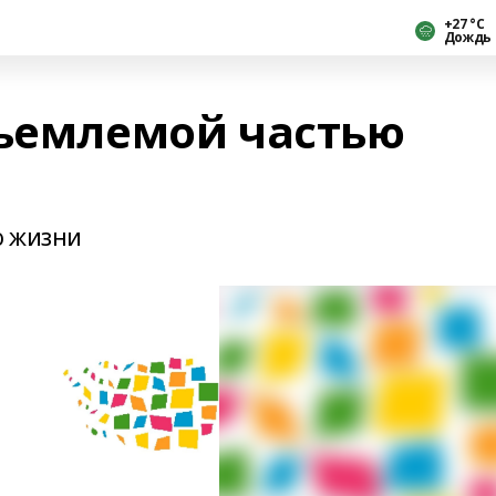
+27 °С
Дождь
тъемлемой частью
ю жизни