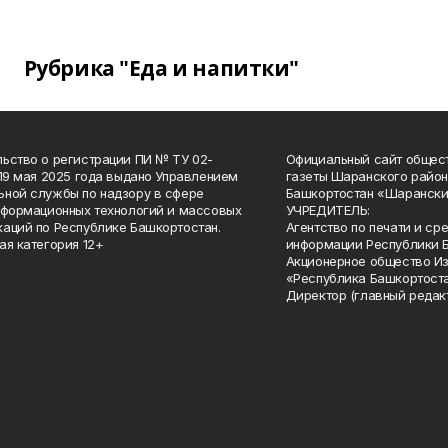
Рубрика "Еда и напитки"
ьство о регистрации ПИ № ТУ 02-
Официальный сайт общес
 19 мая 2025 года выдано Управлением
газеты Шаранского район
ной службы по надзору в сфере
Башкортостан «Шарански
нформационных технологий и массовых
УЧРЕДИТЕЛЬ:
аций по Республике Башкортостан.
Агентство по печати и с
ая категория 12+
информации Республики 
Акционерное общество И
«Республика Башкортоста
Директор (главный редак