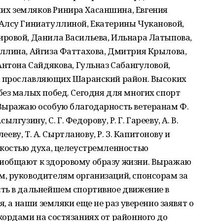
х земляков Ринира Хасаншина, Евгения
Алсу Гиниатуллиной, Екатерины Чукановой,
ровой, Данила Васильева, Ильнара Латыпова,
ллина, Айгиза Фаттахова, Дмитрия Крылова,
Антона Сайдякова, Гульназ Сабангуловой,
, прославляющих Шаранский район. Высоких
ез малых побед. Сегодня для многих спорт
Выражаю особую благодарность ветеранам Ф.
сылгузину, С. Г. Федорову, Р. Г. Гарееву, А. В.
лееву, Т. А. Сыртланову, Р. З. Капитонову и
йкостью духа, целеустремленностью
иобщают к здоровому образу жизни. Выражаю
, руководителям организаций, спонсорам за
ть в дальнейшем спортивное движение в
я, а наши земляки еще не раз уверенно заявят о
ордами на состязаниях от районного до