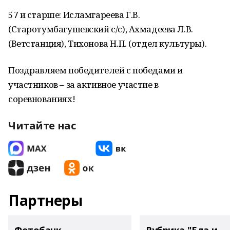
57 и старше: Исламгареева Г.В.
(Старотумбагушевский с/с), Ахмадеева Л.В.
(Ветстанция), Тихонова Н.П. (отдел культуры).
Поздравляем победителей с победами и
участников – за активное участие в
соревнованиях!
Читайте нас
Партнеры