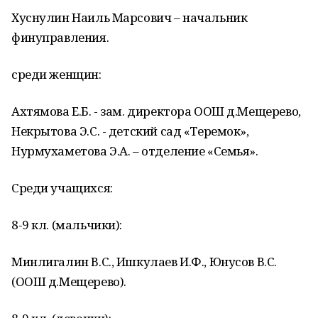
Хуснулин Наиль Марсович – начальник
финуправления.
среди женщин:
Ахтямова Е.Б. - зам. директора ООШ д.Мещерево,
Некрытова Э.С. - детский сад «Теремок»,
Нурмухаметова Э.А. – отделение «Семья».
Среди учащихся:
8-9 кл. (мальчики):
Минлигалин В.С., Ишкулаев И.Ф., Юнусов В.С.
(ООШ д.Мещерево).