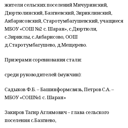
жители сельских поселений Мичуринский,
Дюртюлинский, Базгиевский, Зириклинский,
Акбарисовский, Старотумбагушевский, учащиеся
МБОУ «СОШ №2 с. Шаран», с.Дюртюли,
с.Зириклы, с.Акбарисово, ООШ
д.Старотумбагушево, д.Мещерево.
Призерами соревнования стали:
среди руководителей (мужчин):
Садыков Ф.Б. – Башинформсвязь, Петров С.А. –
МБОУ «СОШ№1 с. Шаран»
Закиров Тагир Аглямович – глава сельского
поселения с.Базгиево,