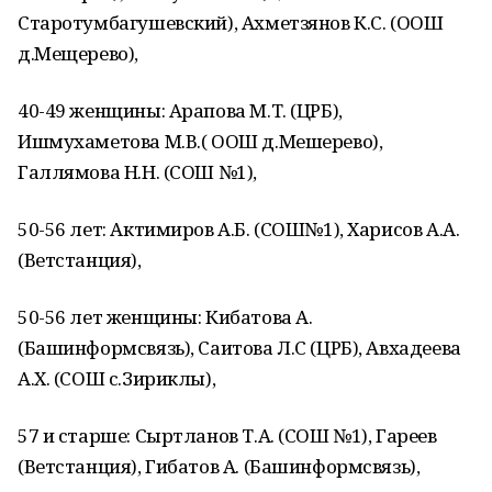
Старотумбагушевский), Ахметзянов К.С. (ООШ
д.Мещерево),
40-49 женщины: Арапова М.Т. (ЦРБ),
Ишмухаметова М.В.( ООШ д.Мешерево),
Галлямова Н.Н. (СОШ №1),
50-56 лет: Актимиров А.Б. (СОШ№1), Харисов А.А.
(Ветстанция),
50-56 лет женщины: Кибатова А.
(Башинформсвязь), Саитова Л.С (ЦРБ), Авхадеева
А.Х. (СОШ с.Зириклы),
57 и старше: Сыртланов Т.А. (СОШ №1), Гареев
(Ветстанция), Гибатов А. (Башинформсвязь),