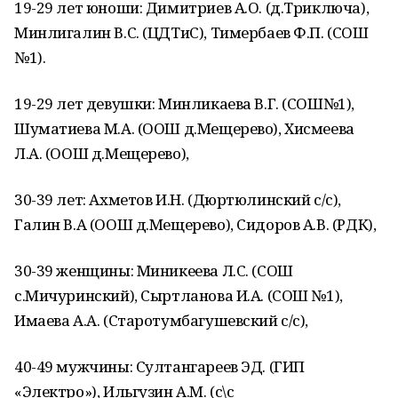
19-29 лет юноши: Димитриев А.О. (д.Триключа),
Минлигалин В.С. (ЦДТиС), Тимербаев Ф.П. (СОШ
№1).
19-29 лет девушки: Минликаева В.Г. (СОШ№1),
Шуматиева М.А. (ООШ д.Мещерево), Хисмеева
Л.А. (ООШ д.Мещерево),
30-39 лет: Ахметов И.Н. (Дюртюлинский с/с),
Галин В.А (ООШ д.Мещерево), Сидоров А.В. (РДК),
30-39 женщины: Миникеева Л.С. (СОШ
с.Мичуринский), Сыртланова И.А. (СОШ №1),
Имаева А.А. (Старотумбагушевский с/с),
40-49 мужчины: Султангареев ЭД. (ГИП
«Электро»), Ильгузин А.М. (с\с