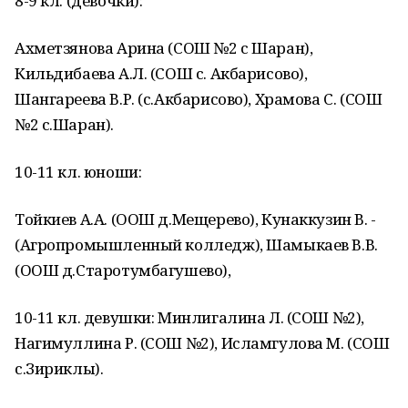
8-9 кл. (девочки):
Ахметзянова Арина (СОШ №2 с Шаран),
Кильдибаева А.Л. (СОШ с. Акбарисово),
Шангареева В.Р. (с.Акбарисово), Храмова С. (СОШ
№2 с.Шаран).
10-11 кл. юноши:
Тойкиев А.А. (ООШ д.Мещерево), Кунаккузин В. -
(Агропромышленный колледж), Шамыкаев В.В.
(ООШ д.Старотумбагушево),
10-11 кл. девушки: Минлигалина Л. (СОШ №2),
Нагимуллина Р. (СОШ №2), Исламгулова М. (СОШ
с.Зириклы).