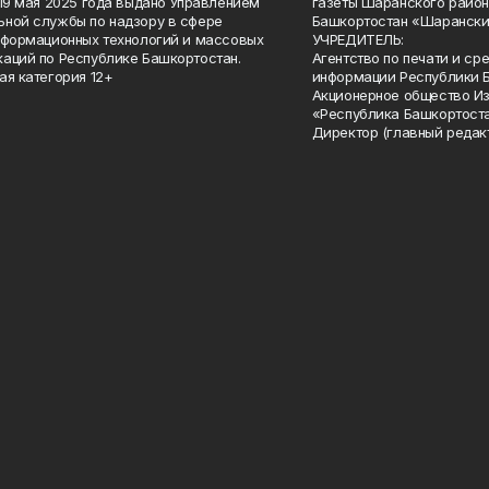
 19 мая 2025 года выдано Управлением
газеты Шаранского район
ной службы по надзору в сфере
Башкортостан «Шарански
нформационных технологий и массовых
УЧРЕДИТЕЛЬ:
аций по Республике Башкортостан.
Агентство по печати и с
ая категория 12+
информации Республики 
Акционерное общество И
«Республика Башкортоста
Директор (главный редак