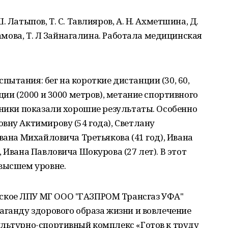
 Латыпов, Т. С. Тавлияров, А. Н. Ахметшина, Д.
ламова, Т. Л Зайнагалина. Работала медицинская
ытания: бег на короткие дистанции (30, 60,
ции (2000 и 3000 метров), метание спортивного
тники показали хорошие результаты. Особенно
вну Актимирову (54 года), Светлану
вана Михайловича Третьякова (41 год), Ивана
 Ивана Павловича Шокурова (27 лет). В этот
 высшем уровне.
кое ЛПУ МГ ООО "ГАЗПРОМ Трансгаз УФА"
аганду здорового образа жизни и вовлечение
ультурно-спортивный комплекс «Готов к труду