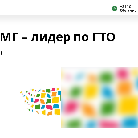
+21 °С
Облачно
МГ – лидер по ГТО
О