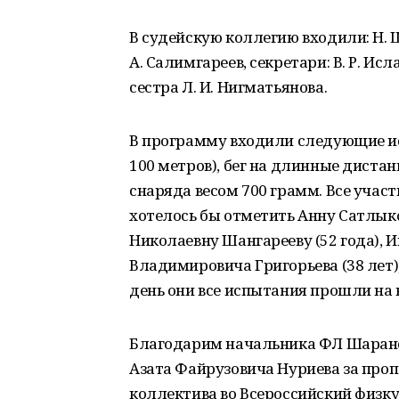
В судейскую коллегию входили: Н. Ш.
А. Салимгареев, секретари: В. Р. Ис
сестра Л. И. Нигматьянова.
В программу входили следующие исп
100 метров), бег на длинные дистан
снаряда весом 700 грамм. Все учас
хотелось бы отметить Анну Сатлыко
Николаевну Шангарееву (52 года), И
Владимировича Григорьева (38 лет),
день они все испытания прошли на
Благодарим начальника ФЛ Шаранс
Азата Файрузовича Нуриева за проп
коллектива во Всероссийский физк