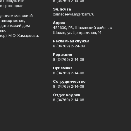
а Республики
8 (34769) 2-14-08
е просторы»
Эл. почта
xamadeeva.m@rbsmi.ru
редствам массовой
Башкортостан,
Адрес
здательский дом
452630, РБ, Шаранский район, с.
н».
Шаран, ул. Центральная, 14
тор) М.Ф. Хамадеева.
Рекламная служба
8 (34769) 2-24-09
Редакция
8 (34769) 2-14-08
Приемная
8 (34769) 2-14-08
Сотрудничество
8 (34769) 2-14-08
Отдел кадров
8 (34769) 2-14-08