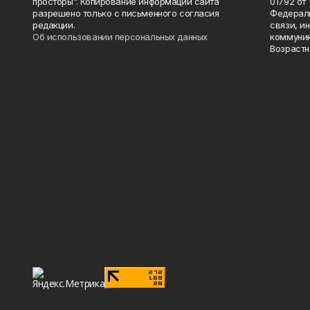
просторы". Копирование информации сайта
01792 от
разрешено только с письменного согласия
Федераль
редакции.
связи, и
Об использовании персональных данных
коммуник
Возрастн