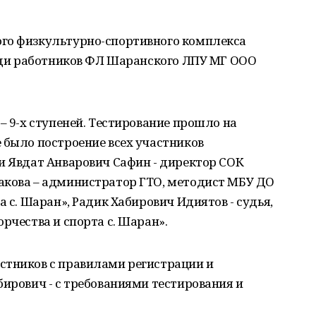
го физкультурно-спортивного комплекса
реди работников ФЛ Шаранского ЛПУ МГ ООО
– 9-х ступеней. Тестирование прошло на
 было построение всех участников
и Явдат Анварович Сафин - директор СОК
акова – администратор ГТО, методист МБУ ДО
а с. Шаран», Радик Хабирович Идиятов - судья,
рчества и спорта с. Шаран».
стников с правилами регистрации и
бирович - с требованиями тестирования и