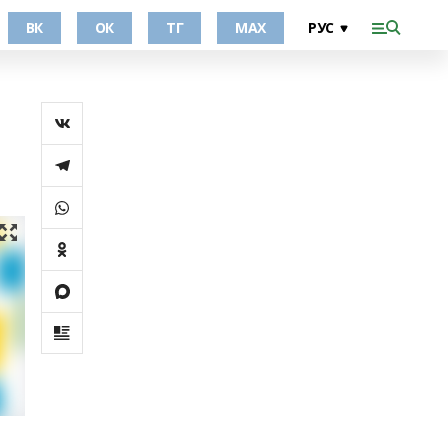
ВК
ОК
ТГ
МАХ