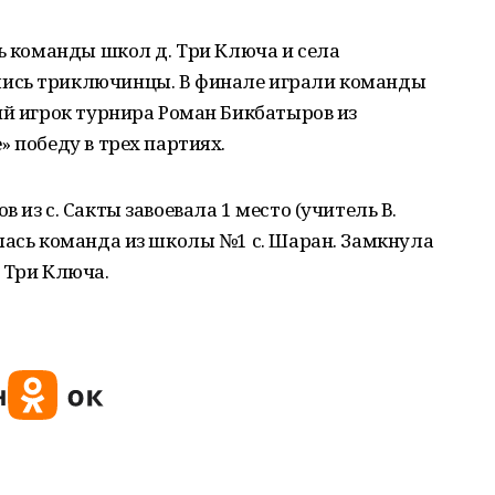
сь команды школ д. Три Ключа и села
ись триключинцы. В финале играли команды
ий игрок турнира Роман Бикбатыров из
 победу в трех партиях.
 из с. Сакты завоевала 1 место (учитель В.
лась команда из школы №1 с. Шаран. Замкнула
 Три Ключа.