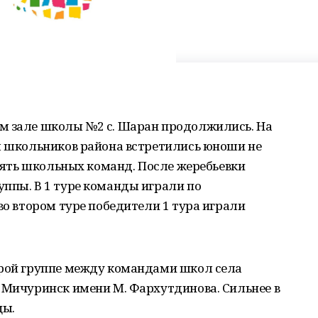
м зале школы №2 с. Шаран продолжились. На
ды школьников района встретились юноши не
евять школьных команд. После жеребьевки
ппы. В 1 туре команды играли по
во втором туре победители 1 тура играли
орой группе между командами школ села
 Мичуринск имени М. Фархутдинова. Сильнее в
цы.