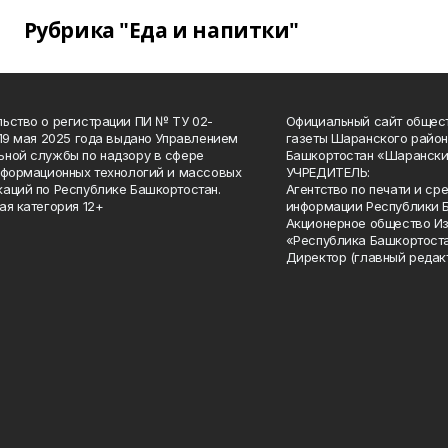
Рубрика "Еда и напитки"
ьство о регистрации ПИ № ТУ 02-
Официальный сайт общес
 19 мая 2025 года выдано Управлением
газеты Шаранского район
ной службы по надзору в сфере
Башкортостан «Шарански
нформационных технологий и массовых
УЧРЕДИТЕЛЬ:
аций по Республике Башкортостан.
Агентство по печати и с
ая категория 12+
информации Республики 
Акционерное общество И
«Республика Башкортоста
Директор (главный редак