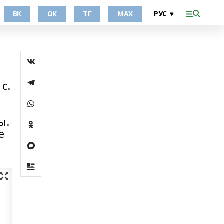
ВК
ОК
ТГ
МАХ
с.
ы.
е