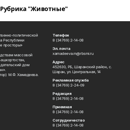
Рубрика "Животные"
твенно-политической
Телефон
а Республики
8 (34769) 2-14-08
е просторы»
Эл. почта
xamadeeva.m@rbsmi.ru
редствам массовой
Башкортостан,
Адрес
здательский дом
452630, РБ, Шаранский район, с.
н».
Шаран, ул. Центральная, 14
тор) М.Ф. Хамадеева.
Рекламная служба
8 (34769) 2-24-09
Редакция
8 (34769) 2-14-08
Приемная
8 (34769) 2-14-08
Сотрудничество
8 (34769) 2-14-08