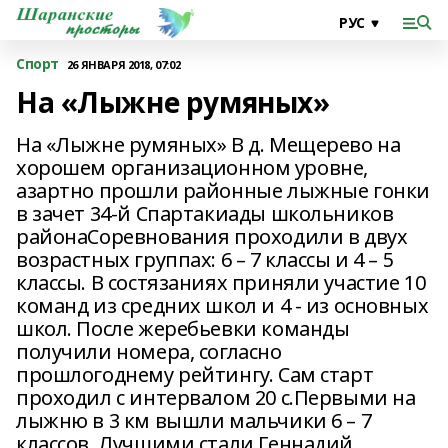
Спорт
26 ЯНВАРЯ 2018, 07:02
На «Лыжне румяных»
На «Лыжне румяных» В д. Мещерево на
хорошем организационном уровне,
азартно прошли районные лыжные гонки
в зачет 34-й Спартакиады школьников
районаСоревнования проходили в двух
возрастных группах: 6 – 7 классы и 4 – 5
классы. В состязаниях приняли участие 10
команд из средних школ и 4 - из основных
школ. После жеребьевки команды
получили номера, согласно
прошлогоднему рейтингу. Сам старт
проходил с интервалом 20 с.Первыми на
лыжню в 3 км вышли мальчики 6 – 7
классов. Лучшими стали Геннадий