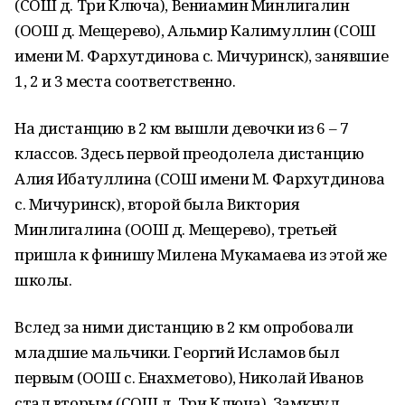
(СОШ д. Три Ключа), Вениамин Минлигалин
(ООШ д. Мещерево), Альмир Калимуллин (СОШ
имени М. Фархутдинова с. Мичуринск), занявшие
1, 2 и 3 места соответственно.
На дистанцию в 2 км вышли девочки из 6 – 7
классов. Здесь первой преодолела дистанцию
Алия Ибатуллина (СОШ имени М. Фархутдинова
с. Мичуринск), второй была Виктория
Минлигалина (ООШ д. Мещерево), третьей
пришла к финишу Милена Мукамаева из этой же
школы.
Вслед за ними дистанцию в 2 км опробовали
младшие мальчики. Георгий Исламов был
первым (ООШ с. Енахметово), Николай Иванов
стал вторым (СОШ д. Три Ключа). Замкнул