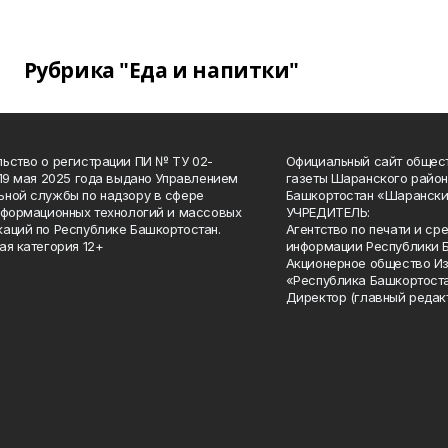
Рубрика "Еда и напитки"
ьство о регистрации ПИ № ТУ 02-
Официальный сайт общес
 19 мая 2025 года выдано Управлением
газеты Шаранского район
ной службы по надзору в сфере
Башкортостан «Шарански
нформационных технологий и массовых
УЧРЕДИТЕЛЬ:
аций по Республике Башкортостан.
Агентство по печати и с
ая категория 12+
информации Республики 
Акционерное общество И
«Республика Башкортоста
Директор (главный редак