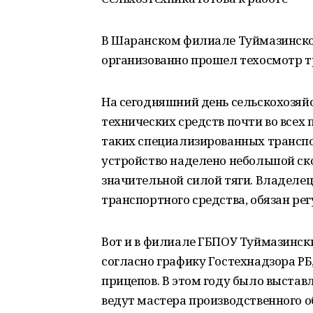
В Шаранском филиале Туймазинск
организованно прошел техосмотр т
На сегодняшний день сельскохозяйс
технических средств почти во все
таких специализированных транспо
устройство наделено небольшой ско
значительной силой тяги. Владелец 
транспортного средства, обязан ре
Вот и в филиале ГБПОУ Туймазинс
согласно графику Гостехнадзора РБ
прицепов. В этом году было выстав
ведут мастера производственного 