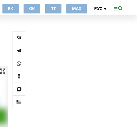
ВК
ОК
ТГ
МАХ