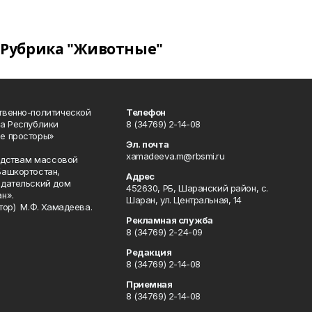
Рубрика "Животные"
твенно-политической
Телефон
а Республики
8 (34769) 2-14-08
е просторы»
Эл. почта
xamadeeva.m@rbsmi.ru
редствам массовой
Башкортостан,
Адрес
здательский дом
452630, РБ, Шаранский район, с.
н».
Шаран, ул. Центральная, 14
тор) М.Ф. Хамадеева.
Рекламная служба
8 (34769) 2-24-09
Редакция
8 (34769) 2-14-08
Приемная
8 (34769) 2-14-08