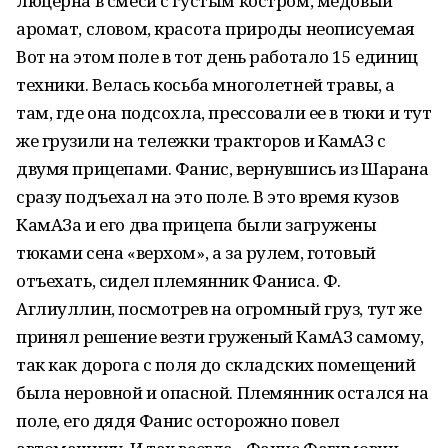
люцерна в смеси с густым костром, медовый
аромат, словом, красота природы неописуемая
Вот на этом поле в тот день работало 15 единиц
техники. Велась косьба многолетней травы, а
там, где она подсохла, прессовали ее в тюки и тут
же грузили на тележки тракторов и КамАЗ с
двумя прицепами. Фанис, вернувшись из Шарана
сразу подъехал на это поле. В это время кузов
КамАЗа и его два прицепа были загружены
тюками сена «верхом», а за рулем, готовый
отъехать, сидел племянник Фаниса. Ф.
Аглиуллин, посмотрев на огромный груз, тут же
принял решение везти груженый КамАЗ самому,
так как дорога с поля до складских помещений
была неровной и опасной. Племянник остался на
поле, его дядя Фанис осторожно повел