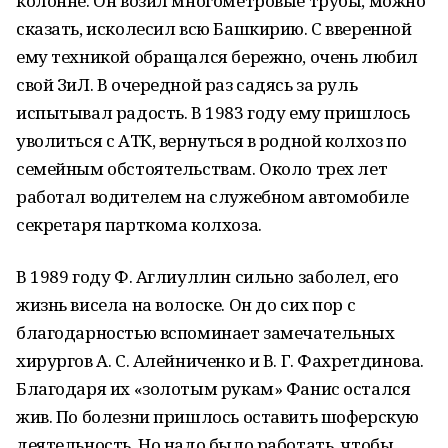
колонне. Он возил многометровые трубы, можно
сказать, исколесил всю Башкирию. С вверенной
ему техникой обращался бережно, очень любил
свой ЗиЛ. В очередной раз садясь за руль
испытывал радость. В 1983 году ему пришлось
уволиться с АТК, вернуться в родной колхоз по
семейным обстоятельствам. Около трех лет
работал водителем на служебном автомобиле
секретаря парткома колхоза.
В 1989 году Ф. Аглиуллин сильно заболел, его
жизнь висела на волоске. Он до сих пор с
благодарностью вспоминает замечательных
хирургов А. С. Алейниченко и В. Г. Фахретдинова.
Благодаря их «золотым рукам» Фанис остался
жив. По болезни пришлось оставить шоферскую
деятельность. Но надо было работать, чтобы