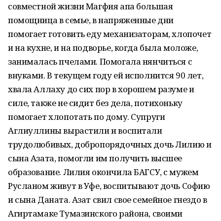
совместной жизни Магфия апа большая
помощница в семье, в напряженные дни
помогает готовить еду механизаторам, хлопочет
и на кухне, и на подворье, когда была моложе,
занималась пчелами. Помогала нянчиться с
внуками. В текущем году ей исполнится 90 лет,
хвала Аллаху до сих пор в хорошем разуме и
силе, также не сидит без дела, потихоньку
помогает хлопотать по дому. Супруги
Аглиуллины вырастили и воспитали
трудолюбивых, добропорядочных дочь Лилию и
сына Азата, помогли им получить высшее
образование. Лилия окончила БАГСУ, с мужем
Русланом живут в Уфе, воспитывают дочь Софию
и сына Даната. Азат свил свое семейное гнездо в
Агиртамаке Тумазинского района, своими