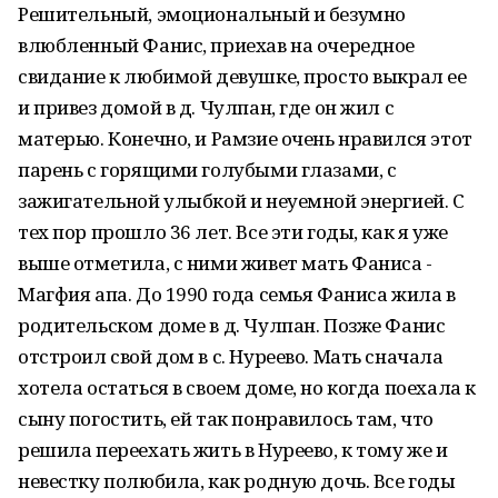
Решительный, эмоциональный и безумно
влюбленный Фанис, приехав на очередное
свидание к любимой девушке, просто выкрал ее
и привез домой в д. Чулпан, где он жил с
матерью. Конечно, и Рамзие очень нравился этот
парень с горящими голубыми глазами, с
зажигательной улыбкой и неуемной энергией. С
тех пор прошло 36 лет. Все эти годы, как я уже
выше отметила, с ними живет мать Фаниса -
Магфия апа. До 1990 года семья Фаниса жила в
родительском доме в д. Чулпан. Позже Фанис
отстроил свой дом в с. Нуреево. Мать сначала
хотела остаться в своем доме, но когда поехала к
сыну погостить, ей так понравилось там, что
решила переехать жить в Нуреево, к тому же и
невестку полюбила, как родную дочь. Все годы