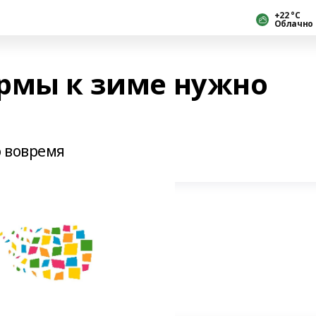
+22 °С
Облачно
рмы к зиме нужно
о вовремя