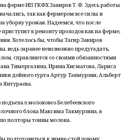
а ферме ИП ГКФХ Закиров Т. Ф. Здесь работы
начались, так как фермером все силы и
а уборку урожая. Надеемся, что после
е приступят к ремонту проходов как на ферме,
ния. Хотелось бы, чтобы Тагир Закиров
ы, ведь заранее невозможно предугадать,
елом, справляются со своими обязанностями
ана Тимергалина, Ирина Хисматова, Лариса
ники дойного гурта Артур Такмурзин, Альберт
 Янтураева.
 подъехал молоковоз Белебеевского
олочного блока Максима Такмурзина, в
по полторы тонны молока.
обы подготовиться к зимне-стойловому