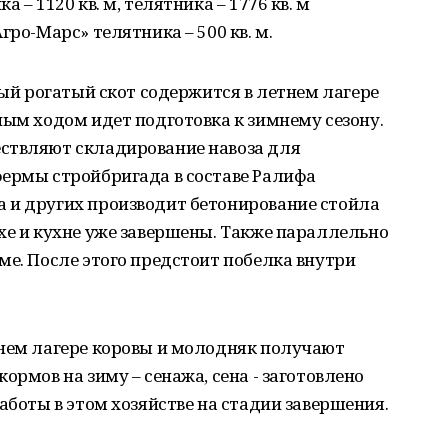
 – 1120 кв. м, телятника – 1776 кв. м
гро-Марс» телятника – 500 кв. м.
ный рогатый скот содержится в летнем лагере
ным ходом идет подготовка к зимнему сезону.
ствляют складирование навоза для
фермы стройбригада в составе Ралифа
 и других производит бетонирование стойла
хе и кухне уже завершены. Также параллельно
ме. После этого предстоит побелка внутри
тнем лагере коровы и молодняк получают
ормов на зиму – сенажа, сена - заготовлено
аботы в этом хозяйстве на стадии завершения.