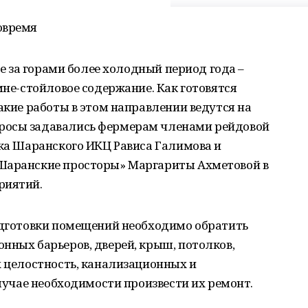
овремя
 не за горами более холодный период года –
мне-стойловое содержание. Как готовятся
какие работы в этом направлении ведутся на
росы задавались фермерам членами рейдовой
ика Шаранского ИКЦ Рависа Галимова и
«Шаранские просторы» Маргариты Ахметовой в
риятий.
подготовки помещений необходимо обратить
нных барьеров, дверей, крыш, потолков,
х целостность, канализационных и
случае необходимости произвести их ремонт.