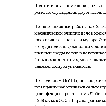
Подготавливая помещения, нельзя з
ремонте ограждений, дорог, площадо
Дезинфекционные работы на объект
механической очистки полов, корму
накопившегося навоза и мусора. Эт
возбудителей инфекционных болезн
внешней среды условно патогенной
больших количествах, может вызват
снижает их продуктивность.
По сведениям ГБУ Шаранская райве
помещений работниками сельхозпр
дезинфекцию препаратом «Любисан 
– 968 кв. м, в ООО «Шаранагрогаз» ко