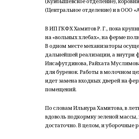
(Куйбышевское отделение), коровника
(Центральное отделение) и в ООО «А
В ИП ГКФХ Хамитов Р. Г., пока круп
на «вольных хлебах», на ферме пол
В одном месте механизаторы осуще
дальнейшей реализации, а внутри 
Инсафутдинова, Райхата Муслимова
для буренок. Работы в молочном це
идет замена входных дверей на фер
помещений.
По словам Ильнура Хамитова, в ле
вдоволь подкормку зеленой массы, к
достаточно. В целом, и уборочные р