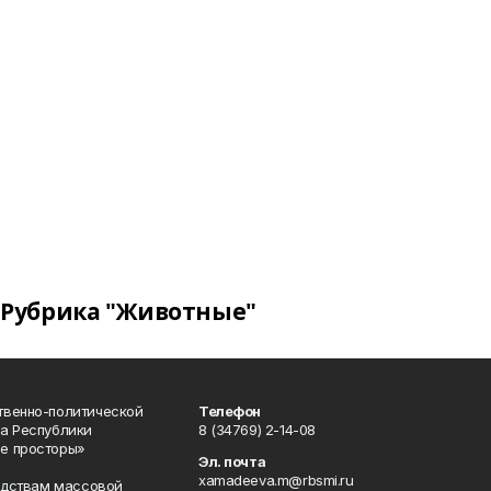
Рубрика "Животные"
твенно-политической
Телефон
а Республики
8 (34769) 2-14-08
е просторы»
Эл. почта
xamadeeva.m@rbsmi.ru
редствам массовой