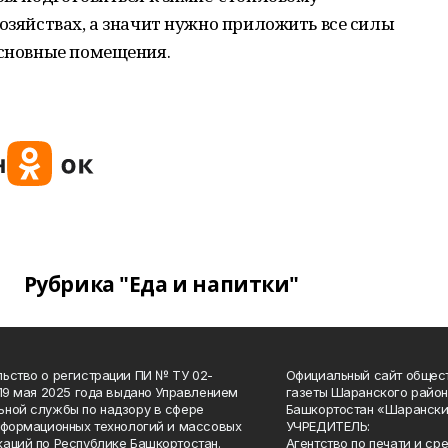
хозяйствах, а значит нужно приложить все силы
основные помещения.
Рубрика "Еда и напитки"
ьство о регистрации ПИ № ТУ 02-
Официальный сайт общес
 19 мая 2025 года выдано Управлением
газеты Шаранского район
ной службы по надзору в сфере
Башкортостан «Шарански
нформационных технологий и массовых
УЧРЕДИТЕЛЬ:
аций по Республике Башкортостан.
Агентство по печати и с