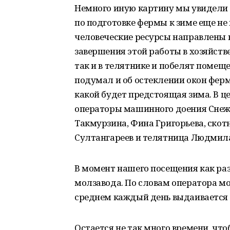
Немного иную картину мы увидели н
по подготовке фермы к зиме еще не 
человеческие ресурсы направлены н
завершения этой работы в хозяйств
так и в телятнике и побелят помеще
подумал и об остеклении окон ферм
какой будет предстоящая зима. В ц
операторы машинного доения Снеж
Такмурзина, Фина Григорьева, скот
Султангареев и телятница Людмила
В момент нашего посещения как раз
молзавода. По словам оператора м
среднем каждый день выдаивается 
Остается не так много времени, чт