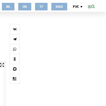
ВК
ОК
ТГ
МАХ