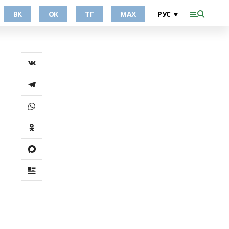
ВК
ОК
ТГ
МАХ