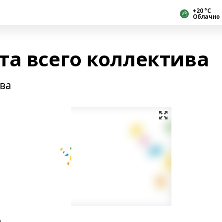
+20 °С
Облачно
та всего коллектива
ива
а