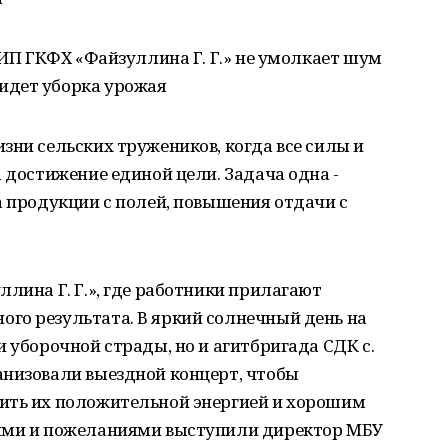
 ИП ГКФХ «Файзуллина Г. Г.» не умолкает шум
идет уборка урожая
зни сельских тружеников, когда все силы и
а достижение единой цели. Задача одна -
а продукции с полей, повышения отдачи с
ллина Г. Г.», где работники прилагают
го результата. В яркий солнечный день на
 уборочной страды, но и агитбригада СДК с.
анизовали выездной концерт, чтобы
ить их положительной энергией и хорошим
иями и пожеланиями выступили директор МБУ