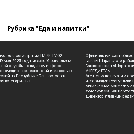
Рубрика "Еда и напитки"
ьство о регистрации ПИ № ТУ 02-
Официальный сайт общес
 19 мая 2025 года выдано Управлением
газеты Шаранского район
ной службы по надзору в сфере
Башкортостан «Шарански
нформационных технологий и массовых
УЧРЕДИТЕЛЬ:
аций по Республике Башкортостан.
Агентство по печати и с
ая категория 12+
информации Республики 
Акционерное общество И
«Республика Башкортоста
Директор (главный редак