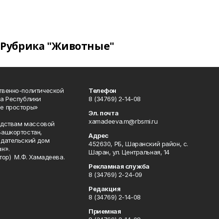
Рубрика "Животные"
твенно-политической
Телефон
а Республики
8 (34769) 2-14-08
е просторы»
Эл. почта
xamadeeva.m@rbsmi.ru
редствам массовой
Башкортостан,
Адрес
здательский дом
452630, РБ, Шаранский район, с.
н».
Шаран, ул. Центральная, 14
тор) М.Ф. Хамадеева.
Рекламная служба
8 (34769) 2-24-09
Редакция
8 (34769) 2-14-08
Приемная