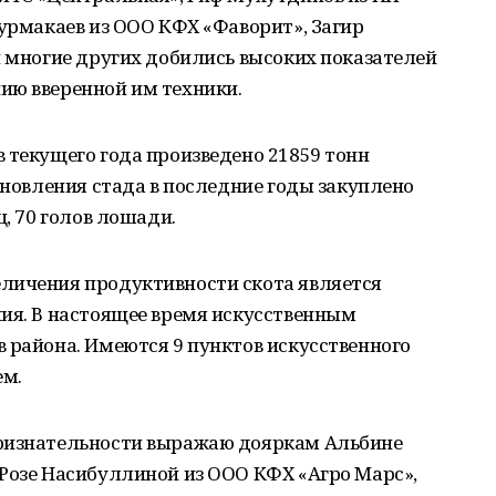
Курмакаев из ООО КФХ «Фаворит», Загир
и многие других добились высоких показателей
ию вверенной им техники.
 текущего года произведено 21859 тонн
бновления стада в последние годы закуплено
ц, 70 голов лошади.
личения продуктивности скота является
ния. В настоящее время искусственным
 района. Имеются 9 пунктов искусственного
ем.
признательности выражаю дояркам Альбине
 Розе Насибуллиной из ООО КФХ «Агро Марс»,