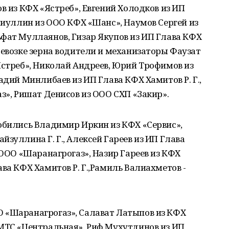
в из КФХ «Ястреб», Евгений Холодков из ИП
глиуллин из ООО КФХ «Шанс», Наумов Сергей из
фат Муллаянов, Гизар Якупов из ИП Глава КФХ
ревозке зерна водители и механизаторы Фаузат
Ястреб», Николай Андреев, Юрий Трофимов из
адий Минлибаев из ИП Глава КФХ Хамитов Р. Г.,
аз», Ришат Денисов из ООО СХП «Закир».
обились Владимир Иркин из КФХ «Сервис»,
зуллина Г. Г., Алексей Гареев из ИП Глава
 ООО «Шаранагрогаз», Назир Гареев из КФХ
ва КФХ Хамитов Р. Г.,Рамиль Валиахметов -
 «Шаранагрогаз», Салават Латыпов из КФХ
 МТС «Центральная», Риф Мухутдинов из ИП