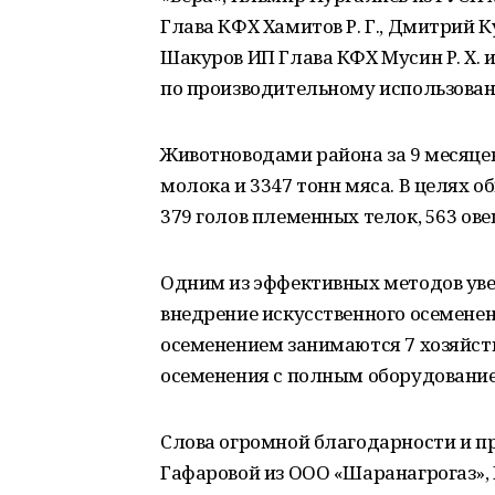
Глава КФХ Хамитов Р. Г., Дмитрий 
Шакуров ИП Глава КФХ Мусин Р. Х. 
по производительному использован
Животноводами района за 9 месяцев
молока и 3347 тонн мяса. В целях о
379 голов племенных телок, 563 ове
Одним из эффективных методов уве
внедрение искусственного осемене
осеменением занимаются 7 хозяйств
осеменения с полным оборудовани
Слова огромной благодарности и 
Гафаровой из ООО «Шаранагрогаз»,