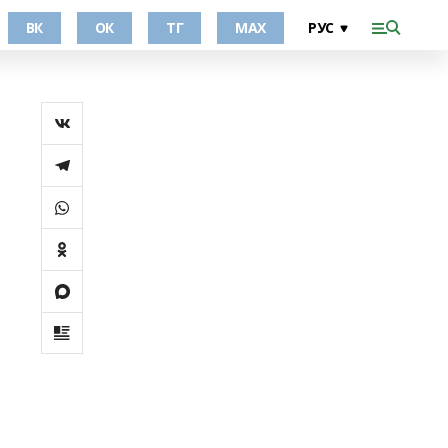
ВК
ОК
ТГ
МАХ