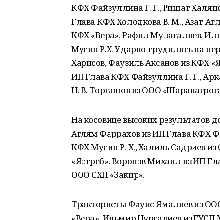
КФХ Файзуллина Г. Г., Ришат Халяпо
Глава КФХ Холодкова В. М., Азат А
КФХ «Вера», Рафил Мулагалиев, Иль
Мусин Р.Х. Ударно трудились на пе
Харисов, Фаузиль Аксанов из КФХ «
ИП Глава КФХ Файзуллина Г. Г., Арк
Н. В. Торгашов из ООО «Шаранагрог
На косовице высоких результатов д
Аглям Фаррахов из ИП Глава КФХ Фай
КФХ Мусин Р. Х., Халиль Садриев из
«Ястреб», Воронов Михаил из ИП Гла
ООО СХП «Закир».
Трактористы Фауис Ямалиев из ООО
«Вера», Ильмир Нургалиев из ГУСП