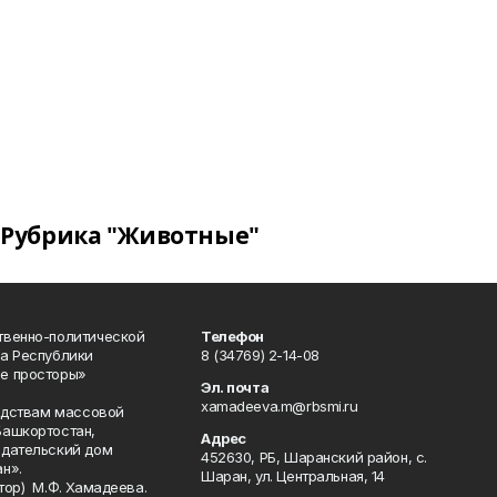
Рубрика "Животные"
твенно-политической
Телефон
а Республики
8 (34769) 2-14-08
е просторы»
Эл. почта
xamadeeva.m@rbsmi.ru
редствам массовой
Башкортостан,
Адрес
здательский дом
452630, РБ, Шаранский район, с.
н».
Шаран, ул. Центральная, 14
тор) М.Ф. Хамадеева.