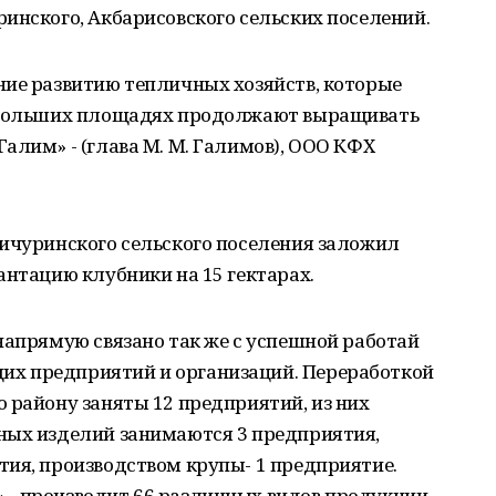
инского, Акбарисовского сельских поселений.
ние развитию тепличных хозяйств, которые
а больших площадях продолжают выращивать
алим» - (глава М. М. Галимов), ООО КФХ
Мичуринского сельского поселения заложил
антацию клубники на 15 гектарах.
напрямую связано так же с успешной работай
х предприятий и организаций. Переработкой
 району заняты 12 предприятий, из них
ных изделий занимаются 3 предприятия,
тия, производством крупы- 1 предприятие.
- производит 66 различных видов продукции.