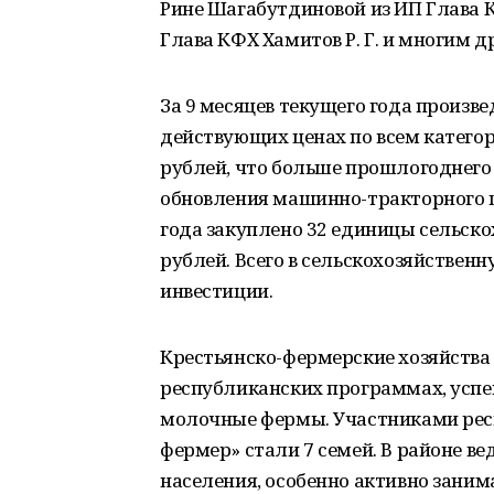
Рине Шагабутдиновой из ИП Глава К
Глава КФХ Хамитов Р. Г. и многим 
За 9 месяцев текущего года произве
действующих ценах по всем категор
рублей, что больше прошлогоднего 
обновления машинно-тракторного п
года закуплено 32 единицы сельско
рублей. Всего в сельскохозяйственн
инвестиции.
Крестьянско-фермерские хозяйства
республиканских программах, успе
молочные фермы. Участниками ре
фермер» стали 7 семей. В районе ве
населения, особенно активно зани