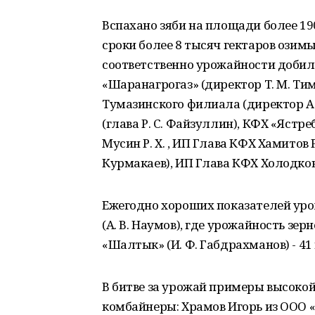
Вспахано зяби на площади более 19
сроки более 8 тысяч гектаров озимы
соответственно урожайности добил
«Шаранагрогаз» (директор Т. М. Ти
Тумазинского филиала (директор А. 
(глава Р. С. Файзуллин), КФХ «Ястре
Мусин Р. Х. , ИП Глава КФХ Хамитов 
Курмакаев), ИП Глава КФХ Холодков 
Ежегодно хороших показателей ур
(А. В. Наумов), где урожайность зер
«Шалтык» (И. Ф. Габдрахманов) - 41 ц
В битве за урожай примеры высоко
комбайнеры: Храмов Игорь из ООО 