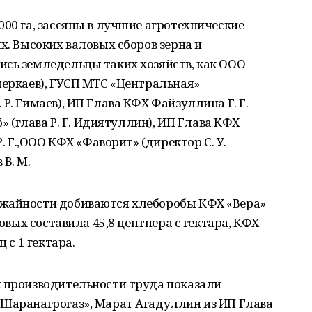
000 га, засеяны в лучшие агротехнические
х. Высоких валовых сборов зерна и
ись земледельцы таких хозяйств, как ООО
меркаев), ГУСП МТС «Центральная»
Р. Гимаев), ИП Глава КФХ Файзуллина Г. Г.
б» (глава Р. Г. Идиятуллин), ИП Глава КФХ
Р. Г.,ООО КФХ «Фаворит» (директор С. У.
В. М.
ожайности добиваются хлеборобы КФХ «Вера»
новых составила 45,8 центнера с гектара, КФХ
 с 1 гектара.
й производительности труда показали
«Шаранагрогаз», Марат Агадуллин из ИП Глава