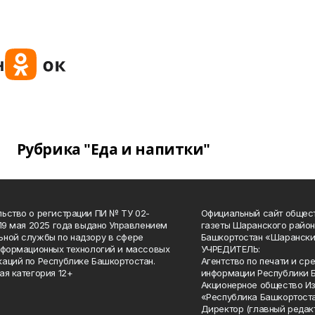
Рубрика "Еда и напитки"
ьство о регистрации ПИ № ТУ 02-
Официальный сайт общес
 19 мая 2025 года выдано Управлением
газеты Шаранского район
ной службы по надзору в сфере
Башкортостан «Шарански
нформационных технологий и массовых
УЧРЕДИТЕЛЬ:
аций по Республике Башкортостан.
Агентство по печати и с
ая категория 12+
информации Республики 
Акционерное общество И
«Республика Башкортоста
Директор (главный редак