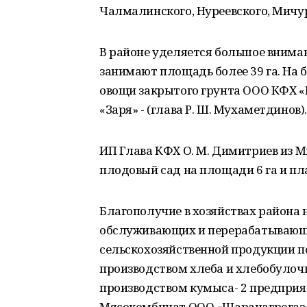
Чалмалинского, Нуреевского, Мичур
В районе уделяется большое внима
занимают площадь более 39 га. Н
овощи закрытого грунта ООО КФХ «Г
«Заря» - (глава Р. Ш. Мухаметдинов).
ИП Глава КФХ О. М. Димитриев из 
плодовый сад на площади 6 га и пл
Благополучие в хозяйствах района 
обслуживающих и перерабатывающи
сельскохозяйственной продукции по
производством хлеба и хлебобулоч
производством кумыса- 2 предприя
Мясокомбинат ООО «Шаранагрогаз» 