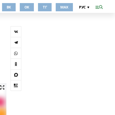
ВК
ОК
ТГ
МАХ
и