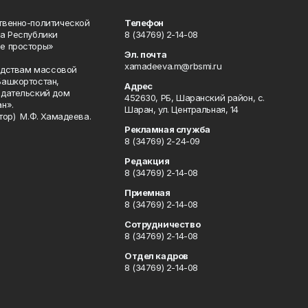
твенно-политической
Телефон
а Республики
8 (34769) 2-14-08
е просторы»
Эл. почта
xamadeeva.m@rbsmi.ru
редствам массовой
Башкортостан,
Адрес
здательский дом
452630, РБ, Шаранский район, с.
н».
Шаран, ул. Центральная, 14
тор) М.Ф. Хамадеева.
Рекламная служба
8 (34769) 2-24-09
Редакция
8 (34769) 2-14-08
Приемная
8 (34769) 2-14-08
Сотрудничество
8 (34769) 2-14-08
Отдел кадров
8 (34769) 2-14-08