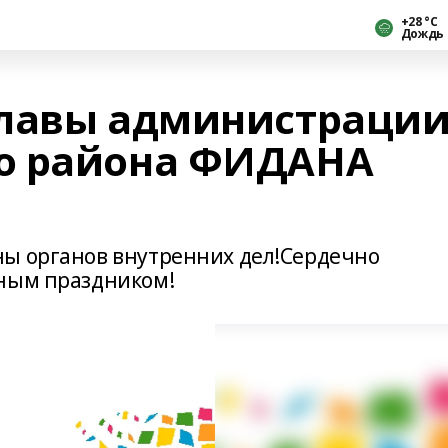
+28 °С
Дождь
главы администраци
о района ФИДАНА
ны органов внутренних дел!Сердечно
ьным праздником!