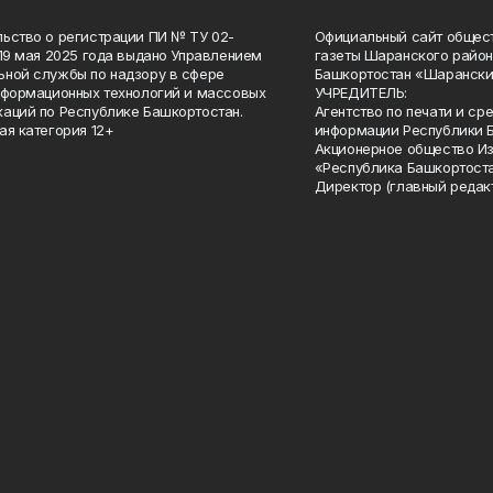
ьство о регистрации ПИ № ТУ 02-
Официальный сайт общес
 19 мая 2025 года выдано Управлением
газеты Шаранского район
ной службы по надзору в сфере
Башкортостан «Шарански
нформационных технологий и массовых
УЧРЕДИТЕЛЬ:
аций по Республике Башкортостан.
Агентство по печати и с
ая категория 12+
информации Республики 
Акционерное общество И
«Республика Башкортоста
Директор (главный редак