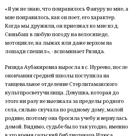
«Я уж не знаю, что понравилось Фануру во мне, а
мне понравилось, как он поет, его характер.
Когда мы дружили, он приезжал ко мне из д.
Сюньбаш в любую погоду на велосипеде,
мотоцикле, на лыжах или даже верхом на
лошади спешил», - вспоминает Ризида.
Ризида Аубакировна выросла в с. Нуреево, после
окончания средней школы поступила на
танцевальное отделение Стерлитамакского
культпросветучилища. Девушка, которая до
этого ни разу не выезжала за пределы родного
села, сильно скучала по родному дому, малой
родине, поэтому она бросила учебу и вернулась
домой. Видимо, судьбе было так угодно, именно
в это время сельский библиотекарь Илюса