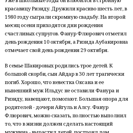
Уже в школьные годы он влюбился в стройную
красавицу Ризиду. Дружили красиво шесть лет, в
1980 году сыграли скромную свадьбу. На второй
месяц осени приходятся дни рождения
счастливых супругов. Фанур Флюрович отметил
день рождения 10 октября, а Ризида Аубакировна
отмечает свой день рождения 29 октября.
В семье Шакировых родились трое детей. К
большой скорби, сын Айдар в 30 лет трагически
погиб. Хорошо, что невестка Оксана и ее
нынешний муж Ильдус не оставили Фанура и
Ризиду, навещают, помогают. Большая опора для
родителей - дочери Айгуль и Алсу. Фанур
Флюрович, можно сказать, полностью выполнил
то, что в жизни должен сделать настоящий
мужчина - вырастил детей, построил дом,