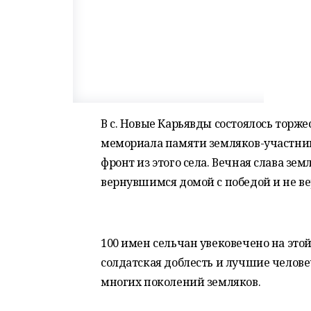
В с. Новые Карьявды состоялось тор
мемориала памяти земляков-участни
фронт из этого села. Вечная слава з
вернувшимся домой с победой и не в
100 имен сельчан увековечено на это
солдатская доблесть и лучшие челов
многих поколений земляков.