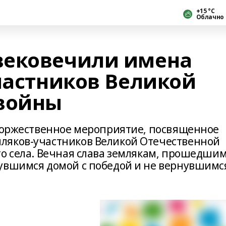
+15 °С
Облачно
вековечили имена
частников Великой
 войны
 торжественное мероприятие, посвященное
ляков-участников Великой Отечественной
го села. Вечная слава землякам, прошедши
увшимся домой с победой и не вернувшимся