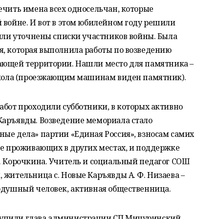
ечить имена всех односельчан, которые
 войне. И вот в этом юбилейном году решили
были уточнены списки участников войны. Была
я, которая выполнила работы по возведению
ающей территории. Нашли место для памятника –
 школа (проезжающим машинам виден памятник).
абот проходили субботники, в которых активно
Каръявды. Возведение мемориала стало
ые дела» партии «Единая Россия», взносам самих
не проживающих в других местах, и поддержке
. Корочкина. Учитель и социальный педагог СОШ
 жительница с. Новые Каръявды А. Ф. Низаева –
нодушный человек, активная общественница.
тупили глава администрации СП Мичуринский