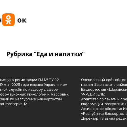
Рубрика "Еда и напитки"
ьство о регистрации ПИ № ТУ 02-
Официальный сайт общес
 19 мая 2025 года выдано Управлением
газеты Шаранского район
ной службы по надзору в сфере
Башкортостан «Шарански
нформационных технологий и массовых
УЧРЕДИТЕЛЬ:
аций по Республике Башкортостан.
Агентство по печати и с
ая категория 12+
информации Республики 
Акционерное общество И
«Республика Башкортоста
Директор (главный редак