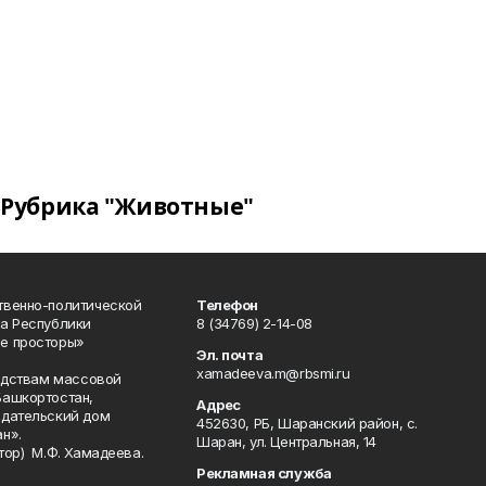
Рубрика "Животные"
твенно-политической
Телефон
а Республики
8 (34769) 2-14-08
е просторы»
Эл. почта
xamadeeva.m@rbsmi.ru
редствам массовой
Башкортостан,
Адрес
здательский дом
452630, РБ, Шаранский район, с.
н».
Шаран, ул. Центральная, 14
тор) М.Ф. Хамадеева.
Рекламная служба