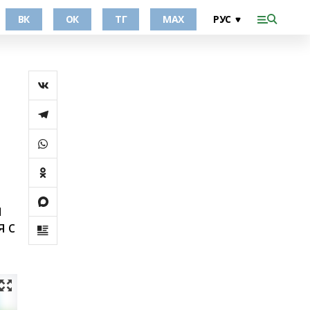
ВК
ОК
ТГ
МАХ
м
 с