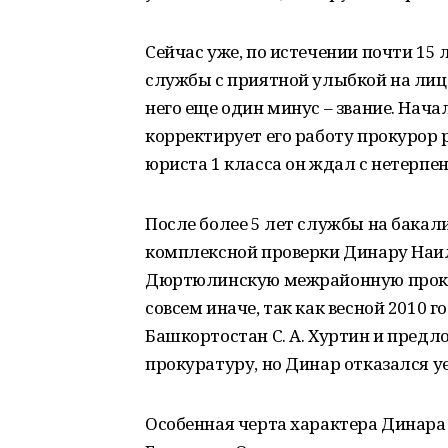
Сейчас уже, по истечении почти 15
службы с приятной улыбкой на лице,
него еще один минус – звание. Нача
корректирует его работу прокурор 
юриста 1 класса он ждал с нетерпе
После более 5 лет службы на бака
комплексной проверки Динару Наи
Дюртюлинскую межрайонную прокур
совсем иначе, так как весной 2010 
Башкортостан С. А. Хуртин и пред
прокуратуру, но Динар отказался у
Особенная черта характера Динара –