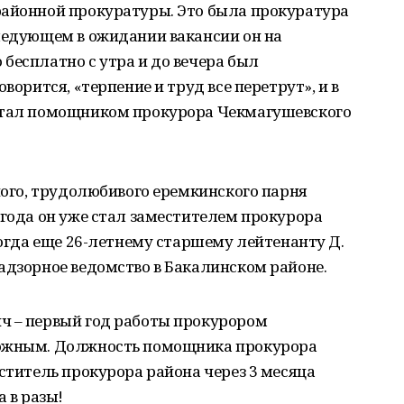
районной прокуратуры. Это была прокуратура
следующем в ожидании вакансии он на
бесплатно с утра и до вечера был
ворится, «терпение и труд все перетрут», и в
 стал помощником прокурора Чекмагушевского
нного, трудолюбивого еремкинского парня
 года он уже стал заместителем прокурора
тогда еще 26-летнему старшему лейтенанту Д.
адзорное ведомство в Бакалинском районе.
ч – первый год работы прокурором
ложным. Должность помощника прокурора
еститель прокурора района через 3 месяца
а в разы!