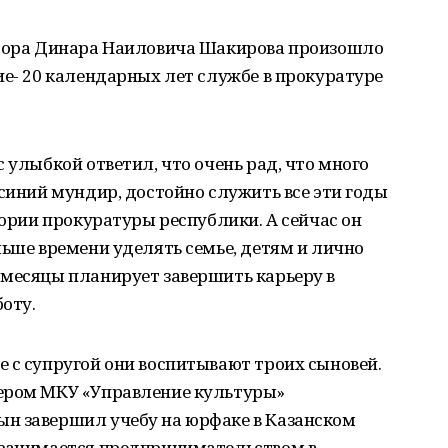
урора Динара Наиловича Шакирова произошло
ие- 20 календарных лет службе в прокуратуре
 улыбкой ответил, что очень рад, что много
 синий мундир, достойно служить все эти годы
тории прокуратуры республики. А сейчас он
льше времени уделять семье, детям и лично
 месяцы планирует завершить карьеру в
оту.
 с супругой они воспитывают троих сыновей.
тером МКУ «Управление культуры»
н завершил учебу на юрфаке в Казанском
 занимается предпринимательством в