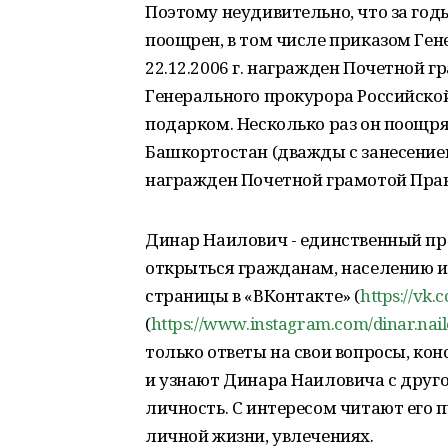
Поэтому неудивительно, что за год
поощрен, в том числе приказом Ге
22.12.2006 г. награжден Почетной 
Генерального прокурора Российской
подарком. Несколько раз он поощр
Башкортостан (дважды с занесением 
награжден Почетной грамотой Прав
Динар Наилович - единственный про
открыться гражданам, населению и
страницы в «ВКонтакте» (
https://vk
(
https://www.instagram.com/dinar.nail
только ответы на свои вопросы, ко
и узнают Динара Наиловича с другой
личность. С интересом читают его п
личной жизни, увлечениях.