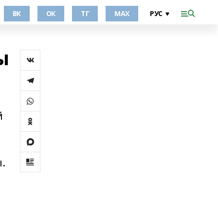
ВК
ОК
ТГ
МАХ
ы
й
.