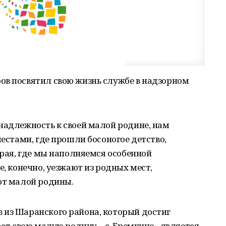
ов посвятил свою жизнь службе в надзорном
надлежность к своей малой родине, нам
местами, где прошли босоногое детство,
края, где мы наполняемся особенной
е, конечно, уезжают из родных мест,
от малой родины.
 из Шаранского района, который достиг
ает свою малую родину – с. Еремкино - является