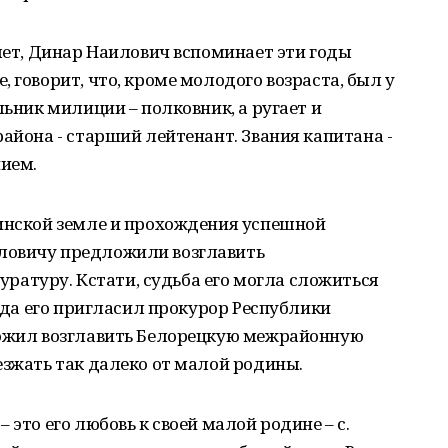
 лет, Динар Наилович вспоминает эти годы
 говорит, что, кроме молодого возраста, был у
льник милиции – полковник, а ругает и
района - старший лейтенант. Звания капитана -
нием.
линской земле и прохождения успешной
ловичу предложили возглавить
атуру. Кстати, судьба его могла сложиться
года его пригласил прокурор Республики
ложил возглавить Белорецкую межрайонную
езжать так далеко от малой родины.
 это его любовь к своей малой родине – с.