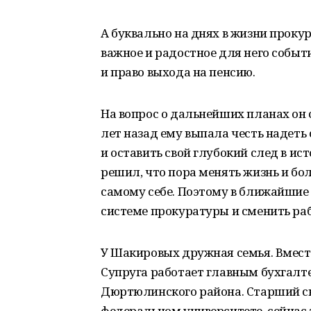
А буквально на днях в жизни прок
важное и радостное для него событ
и право выхода на пенсию.
На вопрос о дальнейших планах он с
лет назад ему выпала честь надеть
и оставить свой глубокий след в ис
решил, что пора менять жизнь и бо
самому себе. Поэтому в ближайшие
системе прокуратуры и сменить раб
У Шакировых дружная семья. Вместе
Супруга работает главным бухгал
Дюртюлинского района. Старший сы
федеральном университете, сейчас