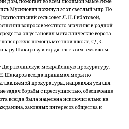
чий дом, помогает во всем любимой маме Риме
аиль Мусинович покинул этот светлый мир. По
Дюртюлинский сельсовет Л. Н. Гибатовой,
решении вопросов местного значения в родной
 средства он установил металлические ворота
 спонсорскую помощь местной школе, СДК.
инару Шакирову и гордятся своим земляком.
яет Дюртюлинскую межрайонную прокуратуру.
 Н. Шакиров всегда принимал меры по
зглавляемой прокуратуры, направляя усилия
е задач борьбы с преступностью, обеспечение
бота всегда была нацелена исключительно на
ражданина, законных интересов общества и