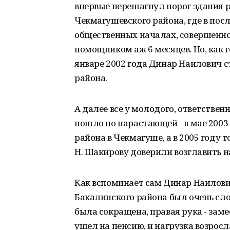
впервые перешагнул порог здания 
Чекмагушевского района, где в по
общественных началах, совершенно 
помощником аж 6 месяцев. Но, как го
январе 2002 года Динар Наилович
района.
А далее все у молодого, ответстве
пошло по нарастающей - в мае 2003
района в Чекмагуше, а в 2005 году 
Н. Шакирову доверили возглавить н
Как вспоминает сам Динар Наилови
Бакалинского района был очень с
была сокращена, правая рука - зам
ушел на пенсию, и нагрузка возросл