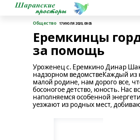
Общество
17 ИЮЛЯ 2020, 09:05
Еремкинцы горд
за помощь
Уроженец с. Еремкино Динар Шак
надзорном ведомствеКаждый из н
малой родине, нам дорого все, ч
босоногое детство, юность. Нас в
наполняемся особенной энергетик
уезжают из родных мест, добиваю