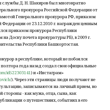
ы службы Д. Н. Шакиров был многократно
нерального прокурора Российской Федерации от
грамотой Генерального прокурора РФ, приказом
 Федерации от 23.12.2010 г. награжден ценным
ялся приказом прокурора Республики
на Доску почета прокуратуры РБ), в 2009 г.
ительства Республики Башкортостан.
курор в республике, который не побоялся
 полтора года назад создал свои официальные
.com/id522303141
) и «Инстаграм»
ovich/
). Через эти страницы люди получают не
нсультацию, записываются на личный прием, но
 стороны - как мужа, отца, сына, как
убликации о путешествиях, событиях в его