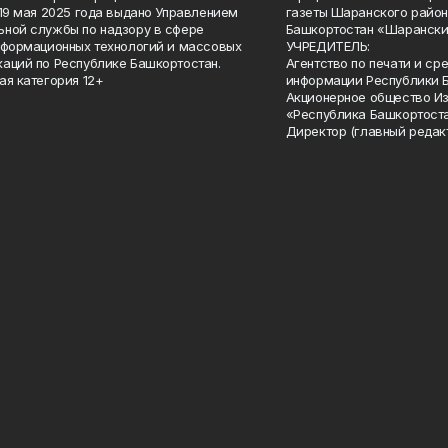
 19 мая 2025 года выдано Управлением
газеты Шаранского район
ной службы по надзору в сфере
Башкортостан «Шарански
нформационных технологий и массовых
УЧРЕДИТЕЛЬ:
аций по Республике Башкортостан.
Агентство по печати и с
ая категория 12+
информации Республики 
Акционерное общество И
«Республика Башкортоста
Директор (главный редак