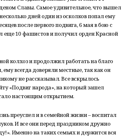
рденом Славы. Самое удивительное, что вышел
а несколько дней один из осколков попал ему
есяцев после первого подвига, 6 мая в бою с
 еще 10 фашистов и получил орден Красной
ной колхоз и продолжил работать на благо
, ему всегда доверяли местные, так как он
никому не рассказывал. Все вскрылось
йту «Подвиг народа», на который зашел
 стало настоящим открытием.
нь преуспел и в семейной жизни – воспитал
внуков. И все они перед праздником дружно
у!». Именно на таких семьях и держится вся