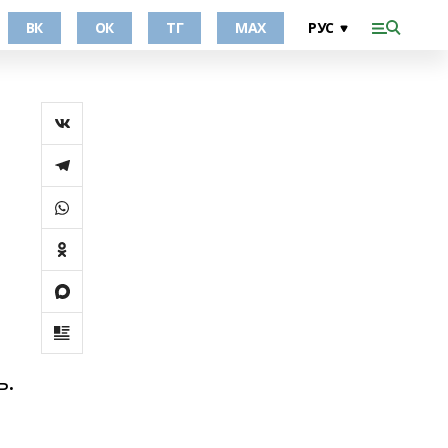
ВК
ОК
ТГ
МАХ
ь.