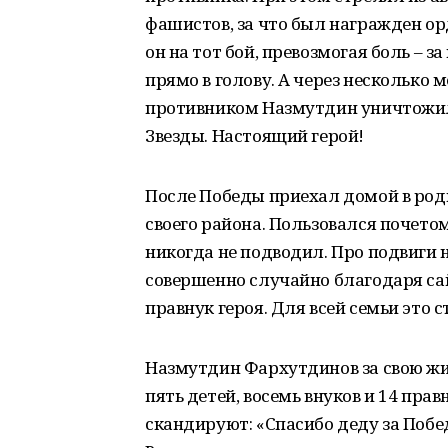
фашистов, за что был награжден о
он на тот бой, превозмогая боль – з
прямо в голову. А через несколько м
противником Назмутдин уничтожил
Звезды. Настоящий герой!
После Победы приехал домой в род
своего района. Пользовался почетом
никогда не подводил. Про подвиги 
совершенно случайно благодаря са
правнук героя. Для всей семьи это
Назмутдин Фархутдинов за свою жиз
пять детей, восемь внуков и 14 пра
скандируют: «Спасибо деду за Побед