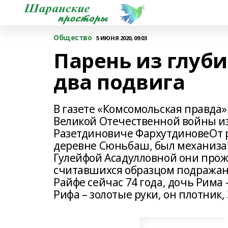
Общество
5 ИЮНЯ 2020, 09:03
Парень из глуб
два подвига
В газете «Комсомольская правда»
Великой Отечественной войны и
Разетдиновиче ФархутдиновеОт р
деревне Сюньбаш, был механизат
Гулейфой Асадулловной они прожи
считавшихся образцом подражан
Райфе сейчас 74 года, дочь Рима
Рифа – золотые руки, он плотник,