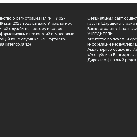
ьство о регистрации ПИ № ТУ 02-
Официальный сайт общес
 19 мая 2025 года выдано Управлением
газеты Шаранского район
ной службы по надзору в сфере
Башкортостан «Шарански
нформационных технологий и массовых
УЧРЕДИТЕЛЬ:
аций по Республике Башкортостан.
Агентство по печати и с
ая категория 12+
информации Республики 
Акционерное общество И
«Республика Башкортоста
Директор (главный редак