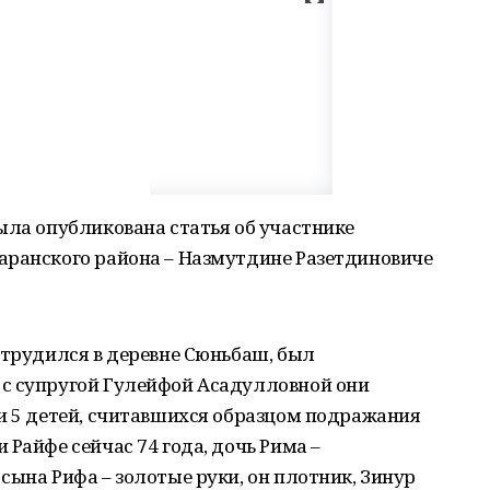
ыла опубликована статья об участнике
аранского района – Назмутдине Разетдиновиче
 трудился в деревне Сюньбаш, был
с супругой Гулейфой Асадулловной они
и 5 детей, считавшихся образцом подражания
Райфе сейчас 74 года, дочь Рима –
сына Рифа – золотые руки, он плотник, Зинур