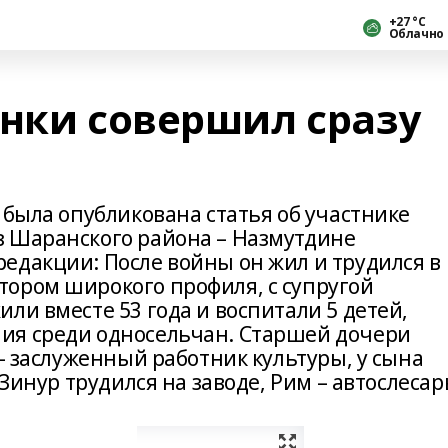
+27 °С
Облачно
инки совершил сразу
 была опубликована статья об участнике
з Шаранского района – Назмутдине
едакции: После войны он жил и трудился в
ором широкого профиля, с супругой
ли вместе 53 года и воспитали 5 детей,
ия среди односельчан. Старшей дочери
 – заслуженный работник культуры, у сына
 Зинур трудился на заводе, Рим – автослесар