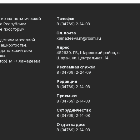
твенно-политической
Телефон
а Республики
8 (34769) 2-14-08
е просторы»
Эл. почта
xamadeeva.m@rbsmi.ru
редствам массовой
Башкортостан,
Адрес
здательский дом
452630, РБ, Шаранский район, с.
н».
Шаран, ул. Центральная, 14
тор) М.Ф. Хамадеева.
Рекламная служба
8 (34769) 2-24-09
Редакция
8 (34769) 2-14-08
Приемная
8 (34769) 2-14-08
Сотрудничество
8 (34769) 2-14-08
Отдел кадров
8 (34769) 2-14-08