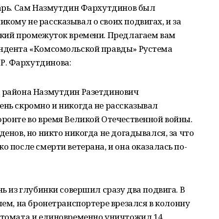
сарь. Сам Назмутдин Фархутдинов был
кому не рассказывал о своих подвигах, и за
откий промежуток времени. Предлагаем вам
ондента «Комсомольской правды» Рустема
Р. Фархутдинова:
о района Назмутдин Разетдинович
ень скромно и никогда не рассказывал
фронте во время Великой Отечественной войны.
денов, но никто никогда не догадывался, за что
о после смерти ветерана, и она оказалась по-
нь из глубинки совершил сразу два подвига. В
лем, на бронетранспортере врезался в колонну
автомата и единовременно уничтожил 14