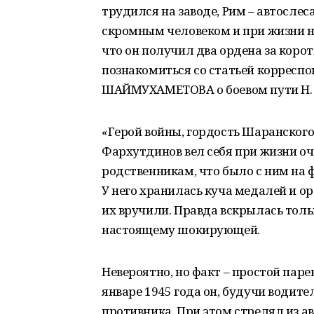
трудился на заводе, Рим – автосле
скромным человеком и при жизни ни
что он получил два ордена за кор
познакомиться со статьей корресп
ШАЙМУХАМЕТОВА о боевом пути Н. 
«Герой войны, гордость Шаранског
Фархутдинов вел себя при жизни оч
родственникам, что было с ним на 
У него хранилась куча медалей и ор
их вручили. Правда вскрылась тольк
настоящему шокирующей.
Невероятно, но факт – простой паре
январе 1945 года он, будучи водите
противника. При этом стрелял из 