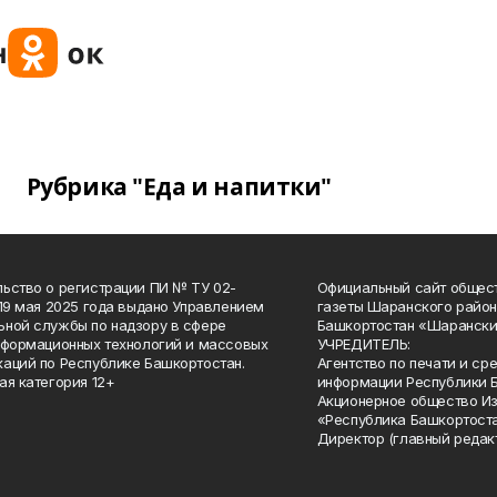
Рубрика "Еда и напитки"
ьство о регистрации ПИ № ТУ 02-
Официальный сайт общес
 19 мая 2025 года выдано Управлением
газеты Шаранского район
ной службы по надзору в сфере
Башкортостан «Шарански
нформационных технологий и массовых
УЧРЕДИТЕЛЬ:
аций по Республике Башкортостан.
Агентство по печати и с
ая категория 12+
информации Республики 
Акционерное общество И
«Республика Башкортоста
Директор (главный редак