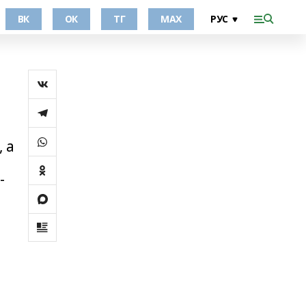
ВК
ОК
ТГ
МАХ
 а
-