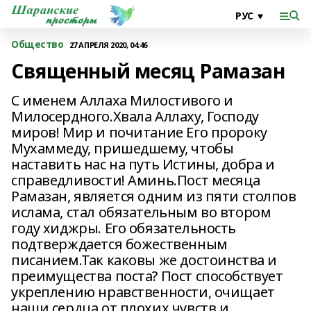
Общество
27 АПРЕЛЯ 2020, 04:46
Священный месяц Рамазан
С именем Аллаха Милостивого и
Милосердного.Хвала Аллаху, Господу
миров! Мир и почитание Его пророку
Мухаммеду, пришедшему, чтобы
наставить нас на путь Истины, добра и
справедливости! Аминь.Пост месяца
Рамазан, является одним из пяти cтолпов
ислама, стал обязательным во втором
году хиджры. Его обязательность
подтверждается божественным
писанием.Так каковы же достоинства и
преимущества поста? Пост способствует
укреплению нравственности, очищает
наши сердца от плохих чувств и