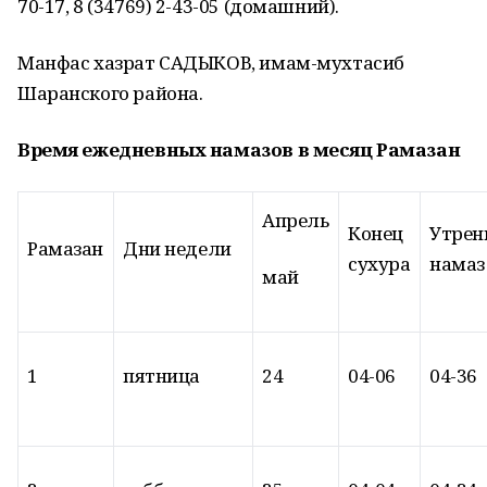
70-17, 8 (34769) 2-43-05 (домашний).
Манфас хазрат САДЫКОВ, имам-мухтасиб
Шаранского района.
Время ежедневных намазов в месяц Рамазан
Апрель
Конец
Утрен
Рамазан
Дни недели
сухура
намаз
май
1
пятница
24
04-06
04-36