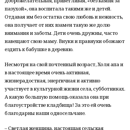
доброжелательная, приветливая, «без камня за
пазухой», она воспитала такими же и детей.
Отдавая им без остатка свою любовь и нежность,
она получает от них взамен такую же долю
внимания и заботы. Дети очень дружны, часто
навещают свою маму. Внуки и правнуки обожают
ездить к бабушке в деревню.
Несмотря на свой почтенный возраст, Холя апа и
в настоящее время очень активная,
жизнерадостная, энергичная и активно
участвует в культурной жизни села, субботниках.
А какую большую помощь оказала она при
благоустройстве кладбища! За это ей очень
благодарны наши односельчане.
– Светлая женщина, настоящая сельская