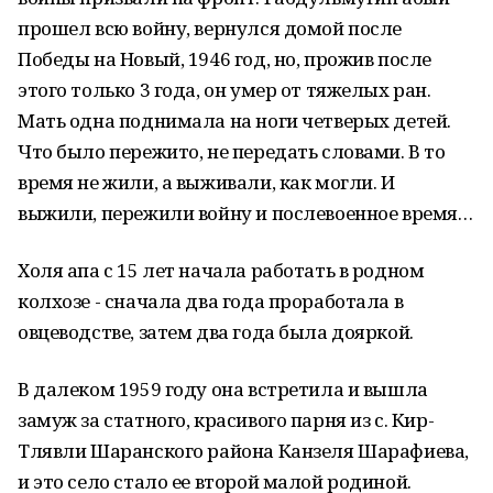
прошел всю войну, вернулся домой после
Победы на Новый, 1946 год, но, прожив после
этого только 3 года, он умер от тяжелых ран.
Мать одна поднимала на ноги четверых детей.
Что было пережито, не передать словами. В то
время не жили, а выживали, как могли. И
выжили, пережили войну и послевоенное время…
Холя апа с 15 лет начала работать в родном
колхозе - сначала два года проработала в
овцеводстве, затем два года была дояркой.
В далеком 1959 году она встретила и вышла
замуж за статного, красивого парня из с. Кир-
Тлявли Шаранского района Канзеля Шарафиева,
и это село стало ее второй малой родиной.