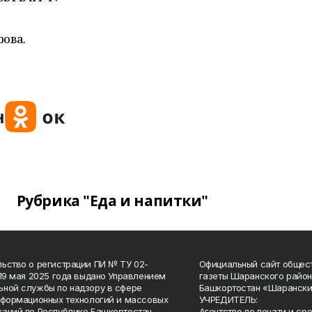
рова.
Рубрика "Еда и напитки"
ьство о регистрации ПИ № ТУ 02-
Официальный сайт общес
 19 мая 2025 года выдано Управлением
газеты Шаранского район
ной службы по надзору в сфере
Башкортостан «Шарански
нформационных технологий и массовых
УЧРЕДИТЕЛЬ:
аций по Республике Башкортостан.
Агентство по печати и с