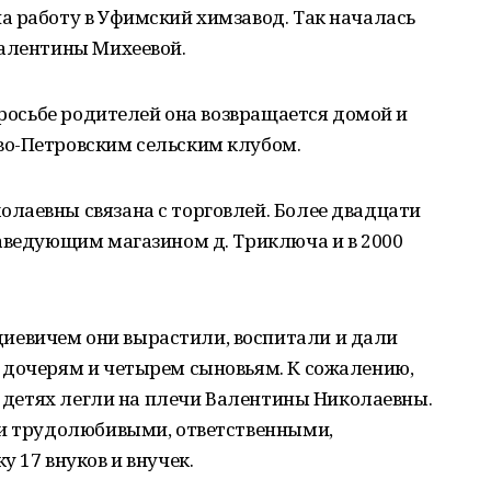
а работу в Уфимский химзавод. Так началась
Валентины Михеевой.
просьбе родителей она возвращается домой и
о-Петровским сельским клубом.
лаевны связана с торговлей. Более двадцати
заведующим магазином д. Триключа и в 2000
.
евичем они вырастили, воспитали и дали
 дочерям и четырем сыновьям. К сожалению,
 о детях легли на плечи Валентины Николаевны.
ли трудолюбивыми, ответственными,
 17 внуков и внучек.