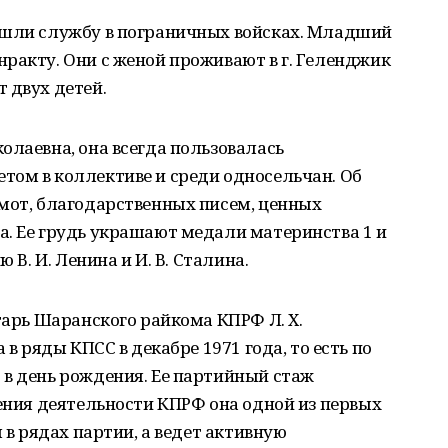
ошли службу в пограничных войсках. Младший
ракту. Они с женой проживают в г. Геленджик
 двух детей.
олаевна, она всегда пользовалась
том в коллективе и среди односельчан. Об
амот, благодарственных писем, ценных
а. Ее грудь украшают медали материнства 1 и
 В. И. Ленина и И. В. Сталина.
тарь Шаранского райкома КПРФ Л. Х.
 в ряды КПСС в декабре 1971 года, то есть по
 в день рождения. Ее партийный стаж
ления деятельности КПРФ она одной из первых
я в рядах партии, а ведет активную