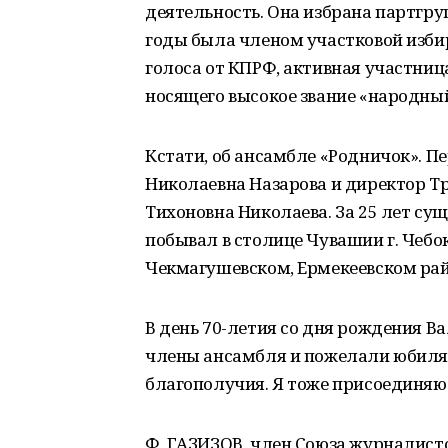
деятельность. Она избрана партгр
годы была членом участковой изб
голоса от КПРФ, активная участниц
носящего высокое звание «народный
Кстати, об ансамбле «Родничок». 
Николаевна Назарова и директор 
Тихоновна Николаева. За 25 лет су
побывал в столице Чувашии г. Чебо
Чекмагушевском, Ермекеевском рай
В день 70-летия со дня рождения В
члены ансамбля и пожелали юбиляр
благополучия. Я тоже присоединяю
Ф. ГАЗИЗОВ, член Союза журналисто