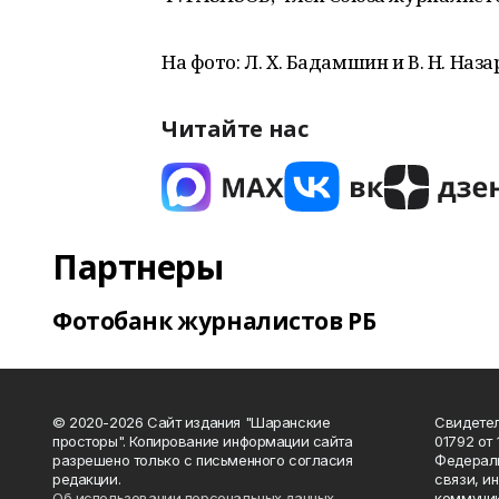
На фото: Л. Х. Бадамшин и В. Н. Наза
Читайте нас
Партнеры
Фотобанк журналистов РБ
© 2020-2026 Сайт издания "Шаранские
Свидетел
просторы". Копирование информации сайта
01792 от
разрешено только с письменного согласия
Федераль
редакции.
связи, и
Об использовании персональных данных
коммуник