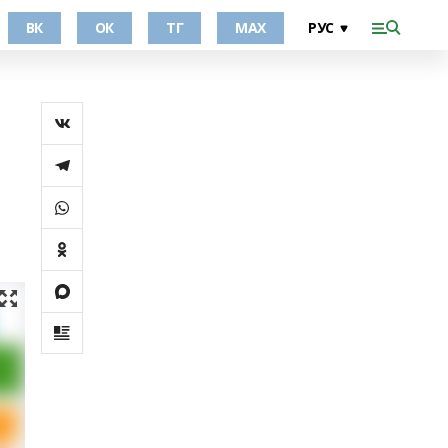
ВК
ОК
ТГ
МАХ