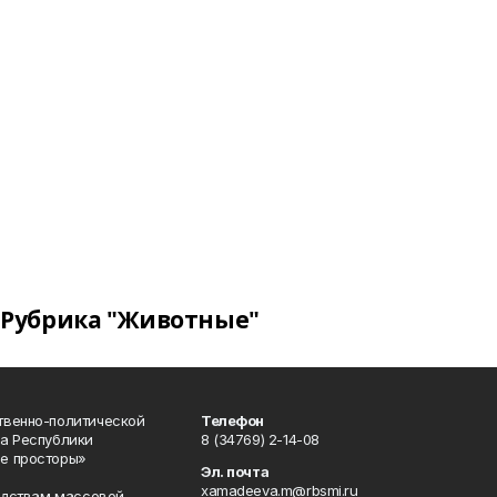
Рубрика "Животные"
твенно-политической
Телефон
а Республики
8 (34769) 2-14-08
е просторы»
Эл. почта
xamadeeva.m@rbsmi.ru
редствам массовой