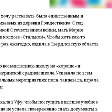
я хочу рассказать, была единственным и
хеевых из деревни Рождественка. Отец
ликой Отечественной войны, мать Мария
в колхозе «Стальной». Чтобы хоть как-то
 раз, ежегодно, ездила в Свердловскую область
ю восьмилетнюю школу на «хорошо» и
чуринской средней школе. Успевала по всем
ольных мероприятиях: пела, танцевала, играла
и.
хала в Уфу, чтобы поступить в высшее учебное
она не успела своевременно сдать документы в