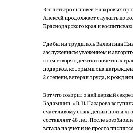
Все четверо сыновей Назаровых пр
Алексей продолжает служить по кон
Краснодарского края и воспитывают
Где бы ни трудилась Валентина Ник
заслуженным уважением и авторите
этом говорят десятки почетных гр
подарков, которыми она награжден
2 степени, ветеран труда, к рождению
Вот что говорит о ней первый секре
Бадамшин: « В. Н. Назарова вступила
счастливому совпадению почти что
составляет 48 лет. После возобнов
встала на учет и не просто числитс