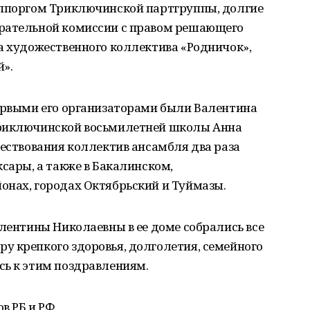
уппоргом Триключинской партгруппы, долгие
ирательной комиссии с правом решающего
а художественного коллектива «Родничок»,
».
Первыми его организаторами были Валентина
Триключинской восьмилетней школы Анна
ществования коллектив ансамбля два раза
ксары, а также в Бакалинском,
онах, городах Октябрьский и Туймазы.
алентины Николаевны в ее доме собрались все
у крепкого здоровья, долголетия, семейного
сь к этим поздравлениям.
в РБ и РФ.