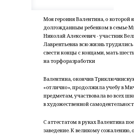
Моя героиня Валентина, о которой 
долгожданным ребенком в семье Ми
Николай Алексеевич - участник Ве
Лаврентьевна всю жизнь трудились 
свести концы с концами, мать шесть
на торфоразработки
Валентина, окончив Триключинску
«отлично», продолжила учебу в Ми
предметам, участвовала во всех шк
в художественной самодеятельност
С аттестатом в руках Валентина пое
заведение. К великому сожалению, 