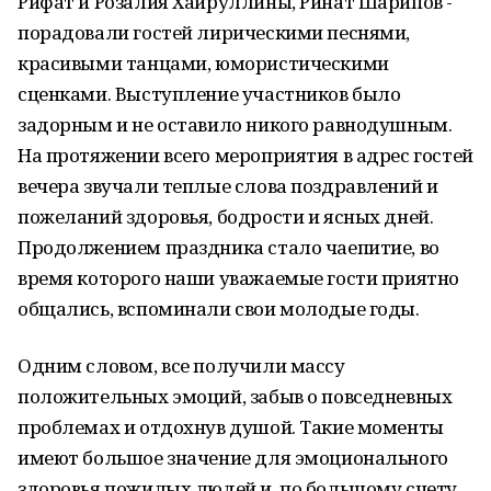
Рифат и Розалия Хайруллины, Ринат Шарипов -
порадовали гостей лирическими песнями,
красивыми танцами, юмористическими
сценками. Выступление участников было
задорным и не оставило никого равнодушным.
На протяжении всего мероприятия в адрес гостей
вечера звучали теплые слова поздравлений и
пожеланий здоровья, бодрости и ясных дней.
Продолжением праздника стало чаепитие, во
время которого наши уважаемые гости приятно
общались, вспоминали свои молодые годы.
Одним словом, все получили массу
положительных эмоций, забыв о повседневных
проблемах и отдохнув душой. Такие моменты
имеют большое значение для эмоционального
здоровья пожилых людей и, по большому счету,