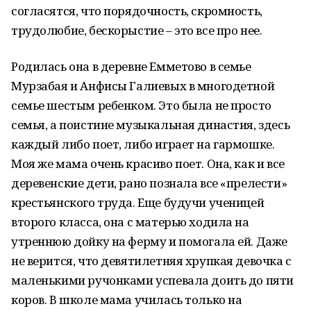
согласятся, что порядочность, скромность,
трудолюбие, бескорыстие – это все про нее.
Родилась она в деревне Емметово в семье
Мурзабая и Анфисы Галиевых в многодетной
семье шестым ребенком. Это была не просто
семья, а поистине музыкальная династия, здесь
каждый либо поет, либо играет на гармошке.
Моя же мама очень красиво поет. Она, как и все
деревенские дети, рано познала все «прелести»
крестьянского труда. Еще будучи ученицей
второго класса, она с матерью ходила на
утреннюю дойку на ферму и помогала ей. Даже
не верится, что девятилетняя хрупкая девочка с
маленькими ручонками успевала доить до пяти
коров. В школе мама училась только на