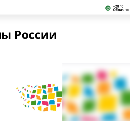
+28 °С
Облачно
лы России