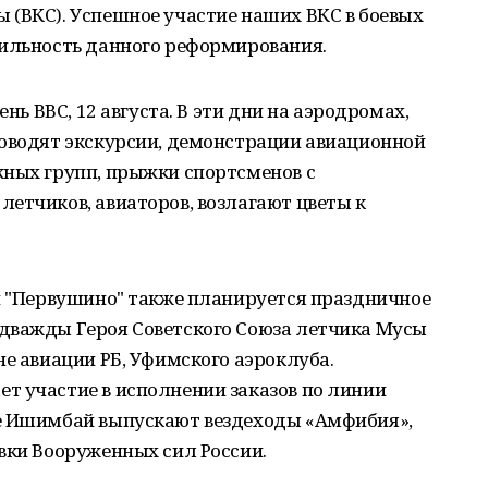
 (ВКС). Успешное участие наших ВКС в боевых
вильность данного реформирования.
ень ВВС, 12 августа. В эти дни на аэродромах,
роводят экскурсии, демонстрации авиационной
жных групп, прыжки спортсменов с
етчиков, авиаторов, возлагают цветы к
 и "Первушино" также планируется праздничное
дважды Героя Советского Союза летчика Мусы
не авиации РБ, Уфимского аэроклуба.
т участие в исполнении заказов по линии
де Ишимбай выпускают вездеходы «Амфибия»,
вки Вооруженных сил России.