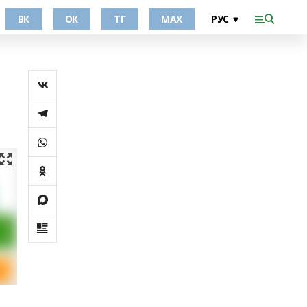
ВК
ОК
ТГ
МАХ