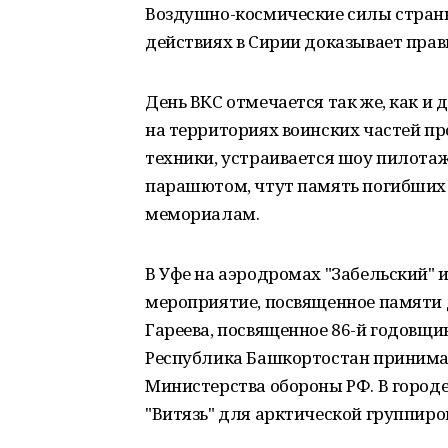
Воздушно-космические силы страны
действиях в Сирии доказывает пра
День ВКС отмечается так же, как и д
на территориях воинских частей п
техники, устраивается шоу пилота
парашютом, чтут память погибших л
мемориалам.
В Уфе на аэродромах "Забельский"
мероприятие, посвященное памяти 
Гареева, посвященное 86-й годовщи
Республика Башкортостан принимае
Министерства обороны РФ. В горо
"Витязь" для арктической группиро