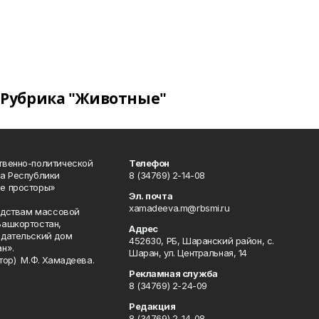
Рубрика "Животные"
твенно-политической
Телефон
а Республики
8 (34769) 2-14-08
е просторы»
Эл. почта
xamadeeva.m@rbsmi.ru
редствам массовой
Башкортостан,
Адрес
здательский дом
452630, РБ, Шаранский район, с.
н».
Шаран, ул. Центральная, 14
тор) М.Ф. Хамадеева.
Рекламная служба
8 (34769) 2-24-09
Редакция
8 (34769) 2-14-08