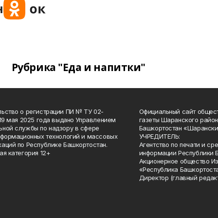
Рубрика "Еда и напитки"
ьство о регистрации ПИ № ТУ 02-
Официальный сайт общес
 19 мая 2025 года выдано Управлением
газеты Шаранского район
ной службы по надзору в сфере
Башкортостан «Шарански
нформационных технологий и массовых
УЧРЕДИТЕЛЬ:
аций по Республике Башкортостан.
Агентство по печати и с
ая категория 12+
информации Республики 
Акционерное общество И
«Республика Башкортоста
Директор (главный редак