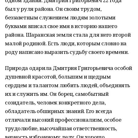
одном здании. Дмитрий Григорьевич 22 года
был у руля района. Он своим трудом,
беззаветным служением людям золотыми
буквами вписал свое имя в историю нашего
района. Шаранская земля стала для него второй
малой родиной. Есть люди, которым словно на
роду написано выразить судьбу своего времени.
Природа одарила Дмитрия Григорьевича особой
душевной красотой, большим и щедрым
сердцем и талантом любить людей, объединять
их и служить им. Он борец, самобытный
созидатель, человек конкретного дела,
обладатель обширных знаний. Его всегда
отличали высокий профессионализм, особое
трудолюбие, высочайшая ответственность,
верность избранному делу. Он хорошо