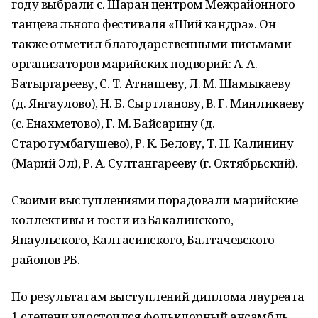
году выбрали с. Шаран центром Межрайонного
танцевального фестиваля «Ший кандра». Он
также отметил благодарственными письмами
организаторов марийских подворий: А. А.
Батыргарееву, С. Т. Атнашеву, Л. М. Шамыкаеву
(д. Янгаулово), Н. Б. Сыртланову, В. Г. Минликаеву
(с. Енахметово), Г. М. Байсарину (д.
Старотумбагушево), Р. К. Белову, Т. Н. Калинину
(Марий Эл), Р. А. Султангарееву (г. Октябрьский).
Своими выступлениями порадовали марийские
коллективы и гости из Бакалинского,
Янаульского, Калтасинского, Балтачевского
районов РБ.
По результатам выступлений диплома лауреата
1 степени удостоился фольклорный ансамбль