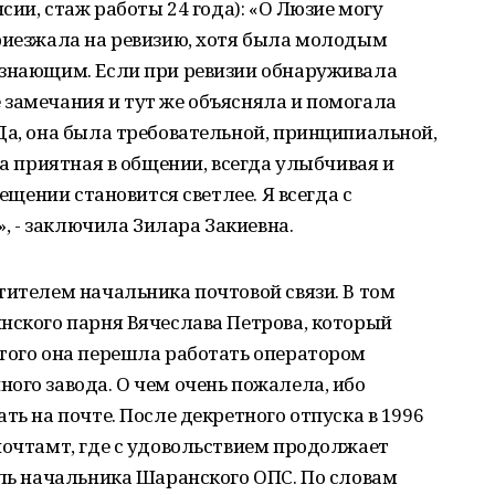
нсии, стаж работы 24 года): «О Люзие могу
приезжала на ревизию, хотя была молодым
 знающим. Если при ревизии обнаруживала
 замечания и тут же объясняла и помогала
Да, она была требовательной, принципиальной,
на приятная в общении, всегда улыбчивая и
мещении становится светлее. Я всегда с
 - заключила Зилара Закиевна.
тителем начальника почтовой связи. В том
нского парня Вячеслава Петрова, который
этого она перешла работать оператором
ого завода. О чем очень пожалела, ибо
ть на почте. После декретного отпуска в 1996
почтамт, где с удовольствием продолжает
ель начальника Шаранского ОПС. По словам