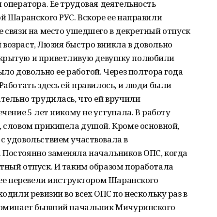
м оператора. Ее трудовая деятельность
ой Шаранского РУС. Вскоре ее направили
е связи на место ушедшего в декретный отпуск
возраст, Люзия быстро вникла в довольно
ткрытую и приветливую девушку полюбили
ыло довольно ее работой. Через полтора года
Работать здесь ей нравилось, и люди были
ательно трудилась, что ей вручили
ечение 5 лет никому не уступала. В работу
, словом прикипела душой. Кроме основной,
с удовольствием участвовала в
 Постоянно заменяла начальников ОПС, когда
тный отпуск. И таким образом поработала
м ее перевели инструктором Шаранского
ходили ревизии во всех ОПС по нескольку раз в
споминает бывший начальник Мичуринского