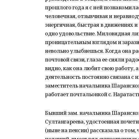
прошлого года я с ней познакомила
человечная, отзывчивая и неравно
энергичная, быстрая в движениях и 
одно удовольствие. Миловидная лиц
проницательным взглядом и зарази
невольно улыбнешься. Когда она ра
почтовой связи, глаза ее сияли радо
видно, как она любит свою работу, а
деятельность постоянно связана с н
заместитель начальника Шаранског
работает почтальонкой с. Наратаст
Бывший зам. начальника Шаранского
Султангареева, удостоенная почетн
(ныне на пенсии) рассказала о том,
нелегкий, имеет ряд существенных 