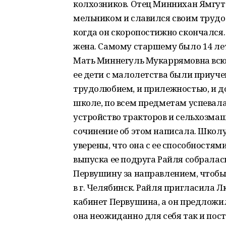
колхозников. Отец Миннихан Ямгут
мельником и славился своим трудол
когда он скоропостижно скончался
жена. Самому старшему было 14 лет,
Мать Миннегуль Мукаррямовна всю 
ее дети с малолетства были приуче
трудолюбием, и прилежностью, и д
школе, по всем предметам успевала 
устройство тракторов и сельхозмаш
сочинение об этом написала. Школу
уверены, что она с ее способностями
выпуска ее подруга Райля собралас
Первушину за направлением, чтобы 
в г. Челябинск. Райля пригласила Л
кабинет Первушина, а он предложил 
она неожиданно для себя так и пос