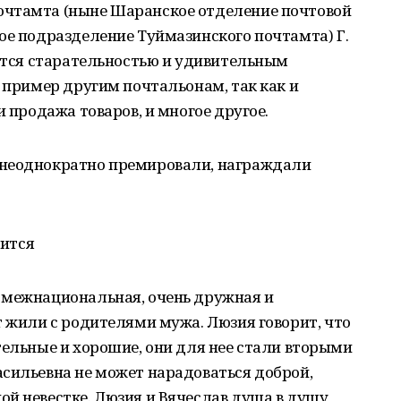
очтамта (ныне Шаранское отделение почтовой
ое подразделение Туймазинского почтамта) Г.
ается старательностью и удивительным
в пример другим почтальонам, так как и
и продажа товаров, и многое другое.
 неоднократно премировали, награждали
дится
 межнациональная, очень дружная и
т жили с родителями мужа. Люзия говорит, что
тельные и хорошие, они для нее стали вторыми
асильевна не может нарадоваться доброй,
й невестке. Люзия и Вячеслав душа в душу