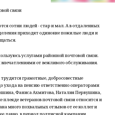
овой связи
ся сотни людей - стар и мал. А в отдаленных
тделения приходят одинокие пожилые люди и
бщаться.
пользуюсь услугами районной почтовой связи.
и впечатлениями от вежливого обслуживания.
 трудятся грамотные, добросовестные
до ухода на пенсию ответственно операторами
аншина, Фаниса Ахмитова, Наталия Первушина,
же плеяде ветеранов почтовой связи относится и
на много похвальных отзывов от ее коллег и
 ее давно, в период подписной кампании