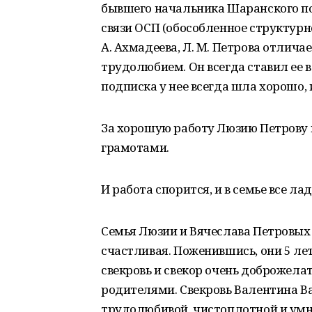
бывшего начальника Шаранского п
связи ОСП (обособленное структурн
А. Ахмадеева, Л. М. Петрова отлич
трудолюбием. Он всегда ставил ее 
подписка у нее всегда шла хорошо, 
За хорошую работу Люзию Петрову
грамотами.
И работа спорится, и в семье все ла
Семья Люзии и Вячеслава Петровых
счастливая. Поженившись, они 5 ле
свекровь и свекор очень доброжела
родителями. Свекровь Валентина В
трудолюбивой, чистоплотной и умно