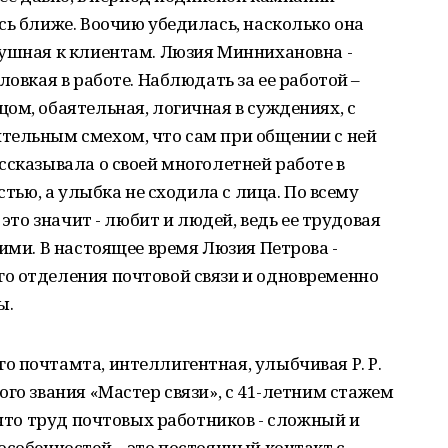
сь ближе. Воочию убедилась, насколько она
душная к клиентам. Люзия Миннихановна -
ловкая в работе. Наблюдать за ее работой –
ом, обаятельная, логичная в суждениях, с
тельным смехом, что сам при общении с ней
ссказывала о своей многолетней работе в
стью, а улыбка не сходила с лица. По всему
 это значит - любит и людей, ведь ее трудовая
ими. В настоящее время Люзия Петрова -
о отделения почтовой связи и одновременно
ы.
 почтамта, интеллигентная, улыбчивая Р. Р.
ого звания «Мастер связи», с 41-летним стажем
 что труд почтовых работников - сложный и
особенностей – это постоянный контакт с