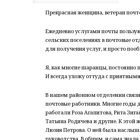
Прекрасная женщина, ветеран почт
Ежедневно услугами почты пользуют
сельских поселениях в почтовые о
для получения услуг, и просто поо
Я, как многие шаранцы, постоянно 
И всегда ухожу оттуда с приятным
В нашем районном отделении связи
почтовые работники. Многие годы 
работали Роза Агапитова, Рита Зиг
Татьяна Родичева и другие. К этой 
Люзия Петрова. О ней была наслыша
руководства. В общем, и сама знала