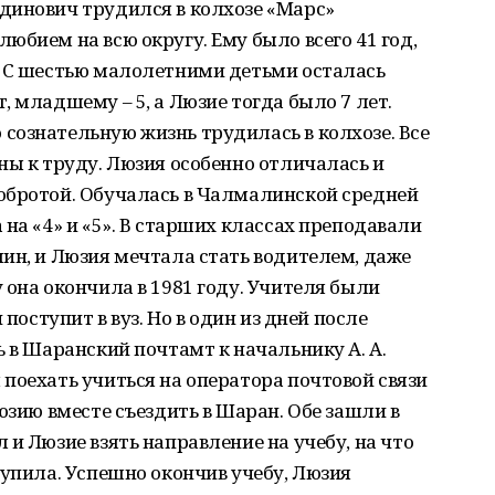
динович трудился в колхозе «Марс»
юбием на всю округу. Ему было всего 41 год,
. С шестью малолетними детьми осталась
 младшему – 5, а Люзие тогда было 7 лет.
сознательную жизнь трудилась в колхозе. Все
ны к труду. Люзия особенно отличалась и
обротой. Обучалась в Чалмалинской средней
на «4» и «5». В старших классах преподавали
ин, и Люзия мечтала стать водителем, даже
 она окончила в 1981 году. Учителя были
 поступит в вуз. Но в один из дней после
ь в Шаранский почтамт к начальнику А. А.
поехать учиться на оператора почтовой связи
юзию вместе съездить в Шаран. Обе зашли в
и Люзие взять направление на учебу, на что
тупила. Успешно окончив учебу, Люзия