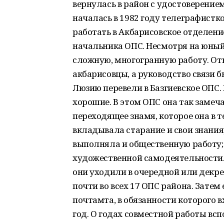
вернулась в район с удостоверение
началась в 1982 году телеграфистк
работать в Акбарисовское отделени
начальника ОПС. Несмотря на юный 
сложную, многогранную работу. О
акбарисовцы, а руководство связи б
Люзию перевели в Базгиевское ОПС. 
хорошие. В этом ОПС она так замеч
переходящее знамя, которое она в т
вкладывала старание и свои знания
выполняла и общественную работу; 
художественной самодеятельности.
они уходили в очередной или декре
почти во всех 17 ОПС района. Зате
почтамта, в обязанности которого в
год. О годах совместной работы в