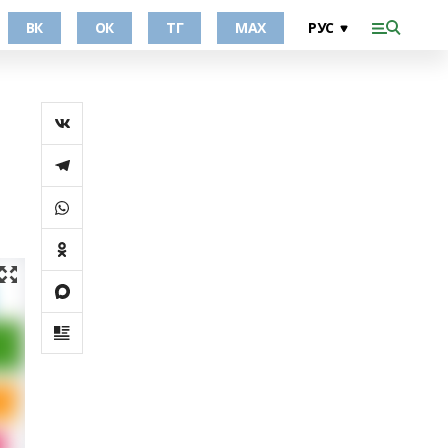
ВК
ОК
ТГ
МАХ