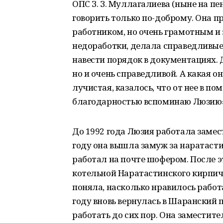
ОПС З. З. Муллагалиева (ныне на пе
говорить только по-доброму. Она 
работником, но очень грамотным и
недоработки, делала справедливые
навести порядок в документациях. 
но и очень справедливой. А какая о
лучистая, казалось, что от нее в по
благодарностью вспоминаю Люзию»,
До 1992 года Люзия работала замес
году она вышла замуж за наратасти
работал на почте шофером. После 
котельной Наратастинского кирпичн
поняла, насколько нравилось работа
году вновь вернулась в Шаранский 
работать до сих пор. Она заместит