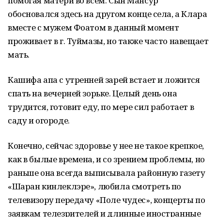
помогая матери во всем. Сын Мансур
обосновался здесь на другом конце села, а Клара
вместе с мужем Фоатом в данный момент
проживает в г. Туймазы, но также часто навещает
мать.
Кашифа апа с утренней зарей встает и ложится
спать на вечерней зорьке. Целый день она
трудится, готовит еду, по мере сил работает в
саду и огороде.
Конечно, сейчас здоровье у нее не такое крепкое,
как в былые времена, и со зрением проблемы, но
раньше она всегда выписывала районную газету
«Шаран кинлеклэре», любила смотреть по
телевизору передачу «Поле чудес», концерты по
заявкам телезрителей и длинные иностранные