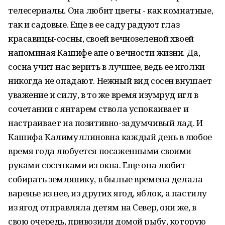
телесериалы. Она любит цветы - как комнатные,
так и садовые. Еще в ее саду радуют глаз
красавицы-сосны, своей вечнозеленой хвоей
напоминая Кашифе апе о вечности жизни. Да,
сосна учит нас верить в лучшее, ведь ее иголки
никогда не опадают. Нежный вид сосен внушает
уважение и силу, в то же время изумруд игл в
сочетании с янтарем ствола успокаивает и
настраивает на позитивно-задумчивый лад. И
Кашифа Калимуллиновна каждый день в любое
время года любуется посаженными своими
руками сосенками из окна. Еще она любит
собирать землянику, в былые времена делала
варенье из нее, из других ягод, яблок, а пастилу
из ягод отправляла детям на Север, они же, в
свою очередь, привозили домой рыбу, которую