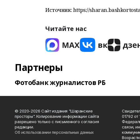
Источник: https://sharan.bashkortost
Читайте нас
Партнеры
Фотобанк журналистов РБ
© 2020-2026 Сайт издания "Шаранские
Свидетел
просторы". Копирование информации сайта
01792 от
разрешено только с письменного согласия
Федераль
редакции.
связи, и
Об использовании персональных данных
коммуник
Возрастн