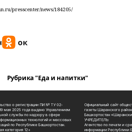
an.ru/presscenter/news/184205/
Рубрика "Еда и напитки"
ьство о регистрации ПИ № ТУ 02-
Официальный сайт общес
 19 мая 2025 года выдано Управлением
газеты Шаранского район
ной службы по надзору в сфере
Башкортостан «Шарански
нформационных технологий и массовых
УЧРЕДИТЕЛЬ:
аций по Республике Башкортостан.
Агентство по печати и с
ая категория 12+
информации Республики 