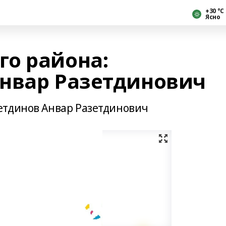
+30 °С
Ясно
о района:
нвар Разетдинович
етдинов Анвар Разетдинович