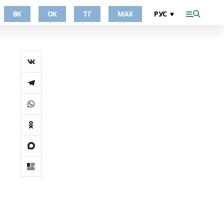
ВК
ОК
ТГ
МАХ