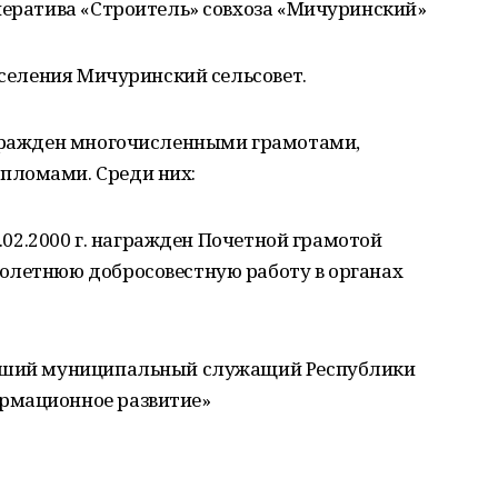
ператива «Строитель» совхоза «Мичуринский»
оселения Мичуринский сельсовет.
агражден многочисленными грамотами,
пломами. Среди них:
1.02.2000 г. награжден Почетной грамотой
олетнюю добросовестную работу в органах
учший муниципальный служащий Республики
рмационное развитие»