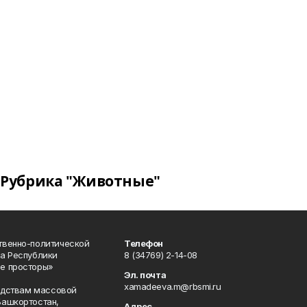
Рубрика "Животные"
твенно-политической
Телефон
а Республики
8 (34769) 2-14-08
е просторы»
Эл. почта
xamadeeva.m@rbsmi.ru
редствам массовой
Башкортостан,
Адрес