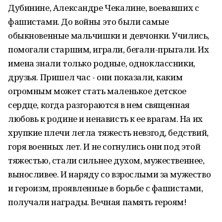
Дубинине, Александре Чекалине, воевавших с
фашистами. До войны это были самые
обыкновенные мальчишки и девчонки. Учились,
помогали старшим, играли, бегали-прыгали. Их
имена знали только родные, одноклассники,
друзья. Пришел час - они показали, каким
огромным может стать маленькое детское
сердце, когда разгораются в нем священная
любовь к родине и ненависть к ее врагам. На их
хрупкие плечи легла тяжесть невзгод, бедствий,
горя военных лет. И не согнулись они под этой
тяжестью, стали сильнее духом, мужественнее,
выносливее. И наряду со взрослыми за мужество
и героизм, проявленные в борьбе с фашистами,
получали награды. Вечная память героям!