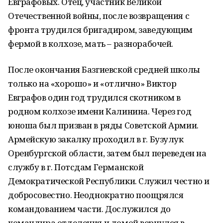
Евграфовых. Отец, участник Великой
Отечественной войны, после возвращения с
фронта трудился бригадиром, заведующим
фермой в колхозе, мать – разнорабочей.
После окончания Базгиевской средней школы
только на «хорошо» и «отлично» Виктор
Евграфов один год трудился скотником в
родном колхозе имени Калинина. Через год
юноша был призван в ряды Советской Армии.
Армейскую закалку проходил в г. Бузулук
Оренбургской области, затем был переведен на
службу в г. Потсдам Германской
Демократической Республики. Служил честно и
добросовестно. Неоднократно поощрялся
командованием части. Дослужился до
командира отделения и домой вернулся в