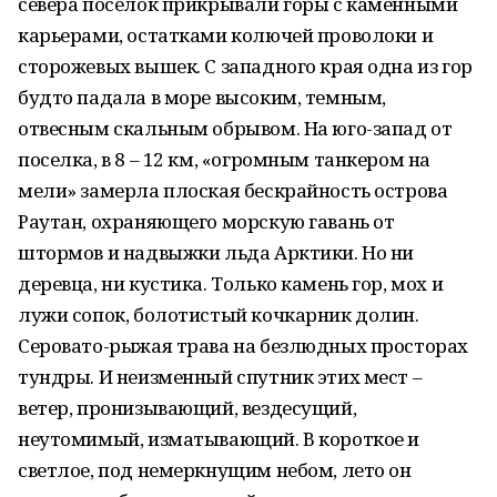
севера поселок прикрывали горы с каменными
карьерами, остатками колючей проволоки и
сторожевых вышек. С западного края одна из гор
будто падала в море высоким, темным,
отвесным скальным обрывом. На юго-запад от
поселка, в 8 – 12 км, «огромным танкером на
мели» замерла плоская бескрайность острова
Раутан, охраняющего морскую гавань от
штормов и надвыжки льда Арктики. Но ни
деревца, ни кустика. Только камень гор, мох и
лужи сопок, болотистый кочкарник долин.
Серовато-рыжая трава на безлюдных просторах
тундры. И неизменный спутник этих мест –
ветер, пронизывающий, вездесущий,
неутомимый, изматывающий. В короткое и
светлое, под немеркнущим небом, лето он