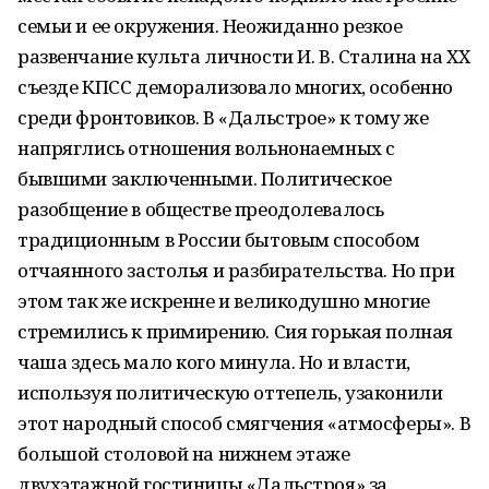
семьи и ее окружения. Неожиданно резкое
развенчание культа личности И. В. Сталина на XX
съезде КПСС деморализовало многих, особенно
среди фронтовиков. В «Дальстрое» к тому же
напряглись отношения вольнонаемных с
бывшими заключенными. Политическое
разобщение в обществе преодолевалось
традиционным в России бытовым способом
отчаянного застолья и разбирательства. Но при
этом так же искренне и великодушно многие
стремились к примирению. Сия горькая полная
чаша здесь мало кого минула. Но и власти,
используя политическую оттепель, узаконили
этот народный способ смягчения «атмосферы». В
большой столовой на нижнем этаже
двухэтажной гостиницы «Дальстроя» за