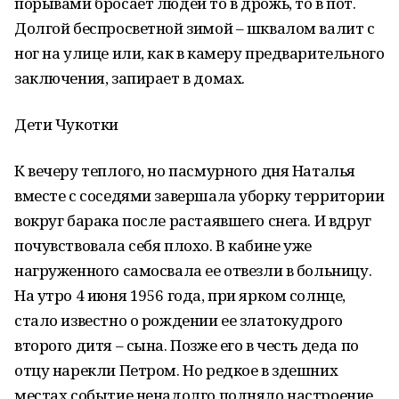
порывами бросает людей то в дрожь, то в пот.
Долгой беспросветной зимой – шквалом валит с
ног на улице или, как в камеру предварительного
заключения, запирает в домах.
Дети Чукотки
К вечеру теплого, но пасмурного дня Наталья
вместе с соседями завершала уборку территории
вокруг барака после растаявшего снега. И вдруг
почувствовала себя плохо. В кабине уже
нагруженного самосвала ее отвезли в больницу.
На утро 4 июня 1956 года, при ярком солнце,
стало известно о рождении ее златокудрого
второго дитя – сына. Позже его в честь деда по
отцу нарекли Петром. Но редкое в здешних
местах событие ненадолго подняло настроение