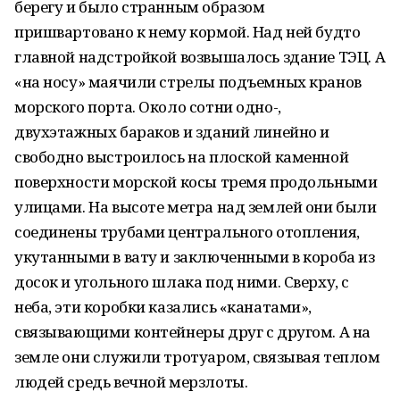
берегу и было странным образом
пришвартовано к нему кормой. Над ней будто
главной надстройкой возвышалось здание ТЭЦ. А
«на носу» маячили стрелы подъемных кранов
морского порта. Около сотни одно-,
двухэтажных бараков и зданий линейно и
свободно выстроилось на плоской каменной
поверхности морской косы тремя продольными
улицами. На высоте метра над землей они были
соединены трубами центрального отопления,
укутанными в вату и заключенными в короба из
досок и угольного шлака под ними. Сверху, с
неба, эти коробки казались «канатами»,
связывающими контейнеры друг с другом. А на
земле они служили тротуаром, связывая теплом
людей средь вечной мерзлоты.