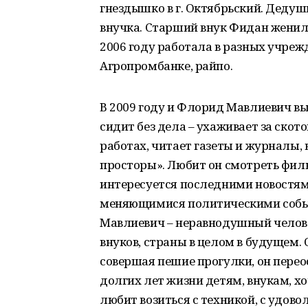
гнездышко в г. Октябрьский. Дедуш
внучка. Старший внук Фидан женилс
2006 году работала в разных учрежд
Агропромбанке, райпо.
В 2009 году и Флорид Мавлиевич в
сидит без дела – ухаживает за скот
работах, читает газеты и журналы, 
просторы». Любит он смотреть фил
интересуется последними новостями
меняющимися политическими событ
Мавлиевич – неравнодушный человек
внуков, страны в целом в будущем.
совершая пешие прогулки, он перео
долгих лет жизни детям, внукам, хо
любит возиться с техникой, с удов