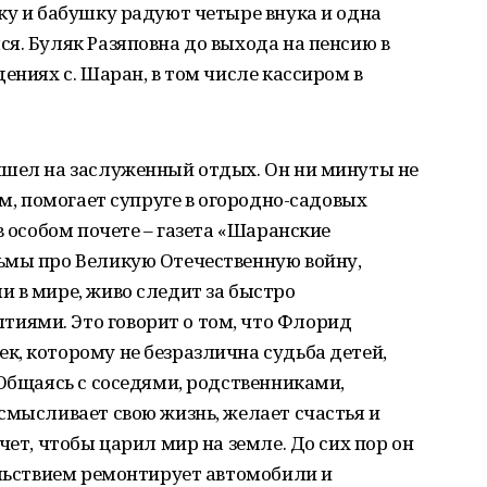
ку и бабушку радуют четыре внука и одна
я. Буляк Разяповна до выхода на пенсию в
ениях с. Шаран, в том числе кассиром в
ышел на заслуженный отдых. Он ни минуты не
ом, помогает супруге в огородно-садовых
в особом почете – газета «Шаранские
ьмы про Великую Отечественную войну,
 в мире, живо следит за быстро
иями. Это говорит о том, что Флорид
, которому не безразлична судьба детей,
 Общаясь с соседями, родственниками,
смысливает свою жизнь, желает счастья и
чет, чтобы царил мир на земле. До сих пор он
ольствием ремонтирует автомобили и