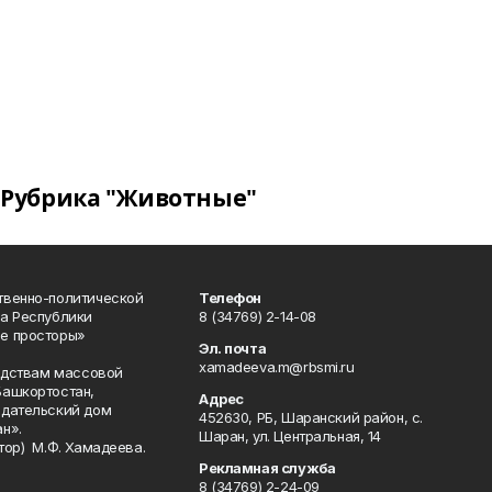
Рубрика "Животные"
твенно-политической
Телефон
а Республики
8 (34769) 2-14-08
е просторы»
Эл. почта
xamadeeva.m@rbsmi.ru
редствам массовой
Башкортостан,
Адрес
здательский дом
452630, РБ, Шаранский район, с.
н».
Шаран, ул. Центральная, 14
тор) М.Ф. Хамадеева.
Рекламная служба
8 (34769) 2-24-09