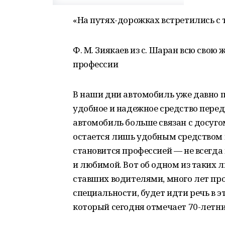
«На путях-дорожках встретились с
Ф. М. Зиякаев из с. Шаран всю сво
профессии
В наши дни автомобиль уже давно 
удобное и надежное средство пере
автомобиль больше связан с досугом
остается лишь удобным средством п
становится профессией — не всегда 
и любимой. Вот об одном из таких 
ставших водителями, много лет пр
специальности, будет идти речь в э
который сегодня отмечает 70-летн