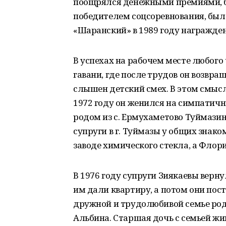
поощрялся денежными премиями, б
победителем соцсоревнования, был
«Шаранский» в 1989 году награжден
В успехах на рабочем месте любого 
гавани, где после трудов он возвра
слышен детский смех. В этом смысл
1972 году он женился на симпатич
родом из с. Ермухаметово Туймази
супруги в г. Туймазы у общих знак
заводе химического стекла, а Флори
В 1976 году супруги Зиякаевы верну
им дали квартиру, а потом они пост
дружной и трудолюбивой семье род
Альбина. Старшая дочь с семьей жив