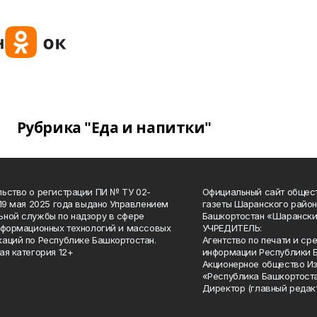
Рубрика "Еда и напитки"
ьство о регистрации ПИ № ТУ 02-
Официальный сайт общес
 19 мая 2025 года выдано Управлением
газеты Шаранского район
ной службы по надзору в сфере
Башкортостан «Шарански
нформационных технологий и массовых
УЧРЕДИТЕЛЬ:
аций по Республике Башкортостан.
Агентство по печати и с
ая категория 12+
информации Республики 
Акционерное общество И
«Республика Башкортоста
Директор (главный редак