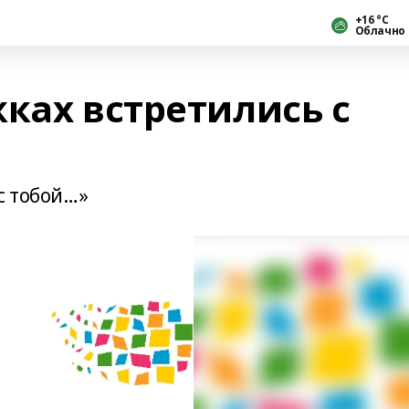
+16 °С
Облачно
ках встретились с
с тобой…»