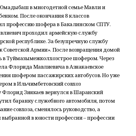
с. Юмадыбаш в многодетной семье Мавли и
енком. После окончания 8 классов
л профессию шофера в Бакалинском СПТУ.
Мавлиевич проходил армейскую службу
рской республике. За безупречную службу
 Советской Армии». После возвращения домой
ть в Туймазымежколхозстрое шофером. Через
ела Флорида Мавлиевича в Азнакаевское
ния шофером пассажирских автобусов. Но уже
ером в Ильчимбетовский совхоз
ду Флорид Зиякаев вернулся в Шаранский
рутил баранку служебного автомобиля, потом
ние совхоза, сменялось руководство, а
 выбранной в юности профессии – профессии