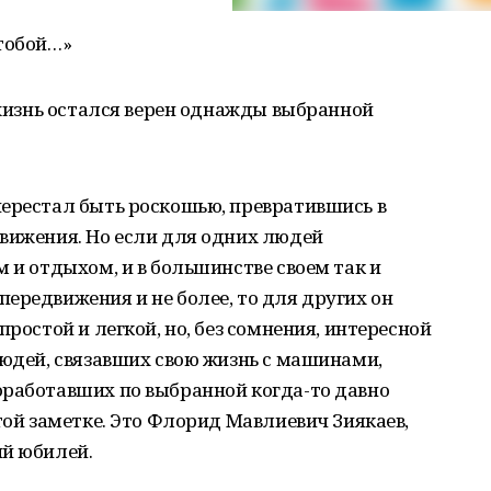
 тобой…»
ю жизнь остался верен однажды выбранной
перестал быть роскошью, превратившись в
движения. Но если для одних людей
 и отдыхом, и в большинстве своем так и
ередвижения и не более, то для других он
простой и легкой, но, без сомнения, интересной
людей, связавших свою жизнь с машинами,
оработавших по выбранной когда-то давно
той заметке. Это Флорид Мавлиевич Зиякаев,
ий юбилей.