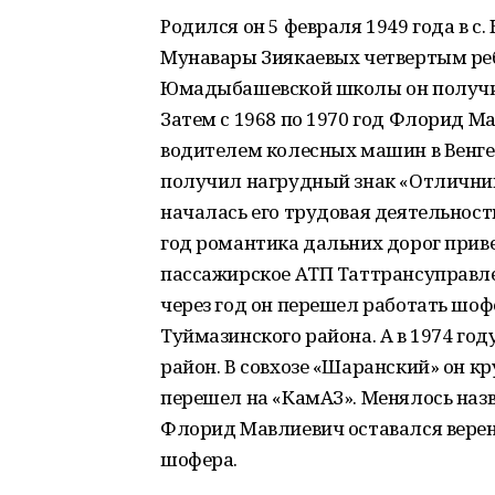
Родился он 5 февраля 1949 года в 
Мунавары Зиякаевых четвертым реб
Юмадыбашевской школы он получи
Затем с 1968 по 1970 год Флорид 
водителем колесных машин в Венге
получил нагрудный знак «Отличник
началась его трудовая деятельнос
год романтика дальних дорог прив
пассажирское АТП Таттрансуправле
через год он перешел работать шоф
Туймазинского района. А в 1974 го
район. В совхозе «Шаранский» он к
перешел на «КамАЗ». Менялось назва
Флорид Мавлиевич оставался верен
шофера.