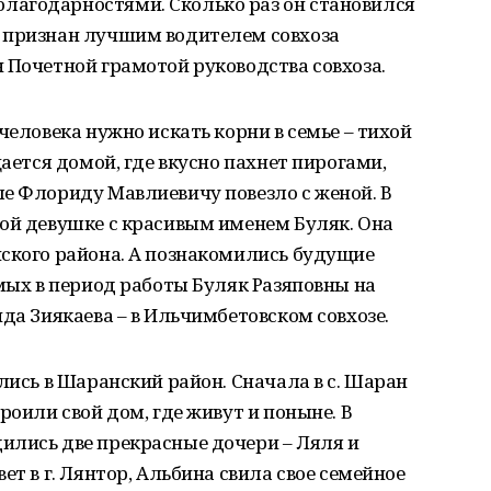
лагодарностями. Сколько раз он становился
 признан лучшим водителем совхоза
 Почетной грамотой руководства совхоза.
человека нужно искать корни в семье – тихой
щается домой, где вкусно пахнет пирогами,
е Флориду Мавлиевичу повезло с женой. В
ной девушке с красивым именем Буляк. Она
нского района. А познакомились будущие
омых в период работы Буляк Разяповны на
да Зиякаева – в Ильчимбетовском совхозе.
лись в Шаранский район. Сначала в с. Шаран
роили свой дом, где живут и поныне. В
ились две прекрасные дочери – Ляля и
ет в г. Лянтор, Альбина свила свое семейное