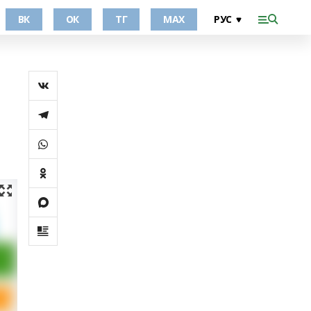
ВК
ОК
ТГ
МАХ