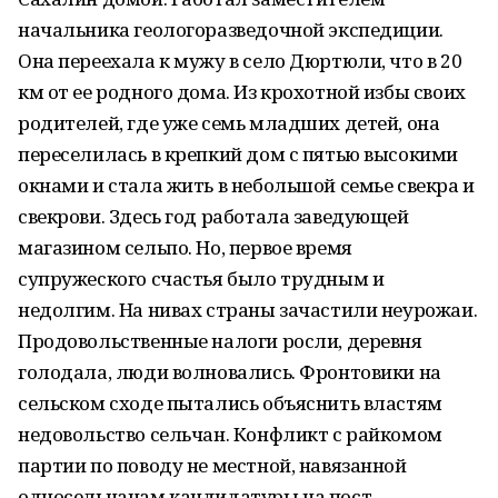
начальника геологоразведочной экспедиции.
Она переехала к мужу в село Дюртюли, что в 20
км от ее родного дома. Из крохотной избы своих
родителей, где уже семь младших детей, она
переселилась в крепкий дом с пятью высокими
окнами и стала жить в небольшой семье свекра и
свекрови. Здесь год работала заведующей
магазином сельпо. Но, первое время
супружеского счастья было трудным и
недолгим. На нивах страны зачастили неурожаи.
Продовольственные налоги росли, деревня
голодала, люди волновались. Фронтовики на
сельском сходе пытались объяснить властям
недовольство сельчан. Конфликт с райкомом
партии по поводу не местной, навязанной
односельчанам кандидатуры на пост