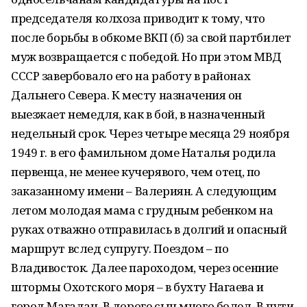
председателя колхоза приводит к тому, что
после борьбы в обкоме ВКП (б) за свой партбилет
муж возвращается с победой. Но при этом МВД
СССР завербовало его на работу в районах
Дальнего Севера. К месту назначения он
выезжает немедля, как в бой, в назначенный
недельный срок. Через четыре месяца 29 ноября
1949 г. в его фамильном доме Наталья родила
первенца, не менее кучерявого, чем отец, по
заказанному имени – Валериян. А следующим
летом молодая мама с грудным ребенком на
руках отважно отправилась в долгий и опасный
маршрут вслед супругу. Поездом – по
Владивосток. Далее пароходом, через осенние
штормы Охотского моря – в бухту Нагаева и
город Магадан. В дороге сын много болел. В пути