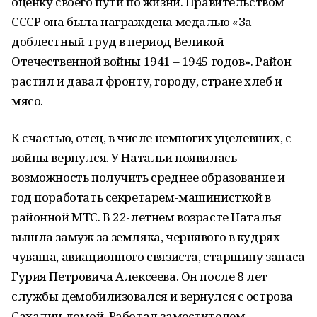
оценку своего пути по жизни. Правительством
СССР она была награждена медалью «За
доблестный труд в период Великой
Отечественной войны 1941 – 1945 годов». Район
растил и давал фронту, городу, стране хлеб и
мясо.
К счастью, отец, в числе немногих уцелевших, с
войны вернулся. У Натальи появилась
возможность получить среднее образование и
год поработать секретарем-машинисткой в
районной МТС. В 22-летнем возрасте Наталья
вышла замуж за земляка, чернявого в кудрях
чуваша, авиационного связиста, старшину запаса
Гурия Петровича Алексеева. Он после 8 лет
службы демобилизовался и вернулся с острова
Сахалин домой. Работал заместителем