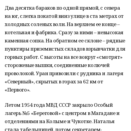
Два десятка бараков по одной прямой, с севера
на юг, слегка покатой вниз улице в ста метрах от
холодных соленых волн. На верхнем ее конце –
котельная и фабрика. Сразу за ними – невысокая
каменная сопка. На обратном ее склоне – рядные
пунктиры приземистых складов взрывчатки для
горных работ. С высоты на все вокруг «смотрят»
сторожевые вышки, соединенные колючей
проволокой. Уран привозили с рудника и лагеря
«Северный», скрытых в горах за 62 км от
«Первого».
Летом 1954 года МВД СССР закрыло Особый
лагерь №5 «Береговой» с центром в Магадане и
отделениями на Колыме и Чукотке. Наталья
стала табельщицей, потом секретарем-