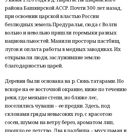
района Башкирской АССР. Почти 300 лет назад,
при освоении царской властью России
безлюдных земель Предуралья, сюда с Волги
вольно и невольно пришли горемыки разных
национальностей. Манили просторы пастбищ,
лугов и оплата работы в медных заводиках. Их
открывали люди, заслужившие землю
благодарностью царей.
Деревня были основана на р. Сюнь татарами. Но
вскоре на ее восточной окраине, ниже по течению
реки, где меньше степи, но ближе лес,
поселились чуваши – ее предки. Здесь, под
склонами гряды невысоких гор, с красотою
сосен, шумом на ветру берез, ароматом лип,
прошло ее детство. Два кладбища – мусульман и